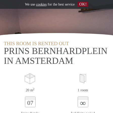
OK!
We use
cookies
for the best service
THIS ROOM IS RENTED OUT
PRINS BERNHARDPLEIN
IN AMSTERDAM
2
20 m
1 room
∞
07