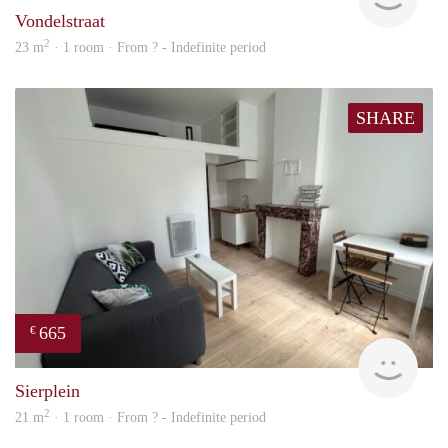
Vondelstraat
2
23 m
· 1 room · From ? - Indefinite period
SHARE
665
€
finde
Sierplein
2
21 m
· 1 room · From ? - Indefinite period