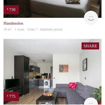
730
€
finde
Handmolen
2
19 m
· 1 room · From ? - Indefinite period
SHARE
775
€
rent