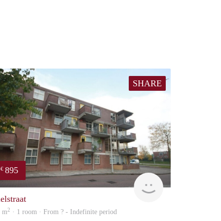
SHARE
895
€
Woning
elstraat
2
3 m
· 1 room · From ? - Indefinite period