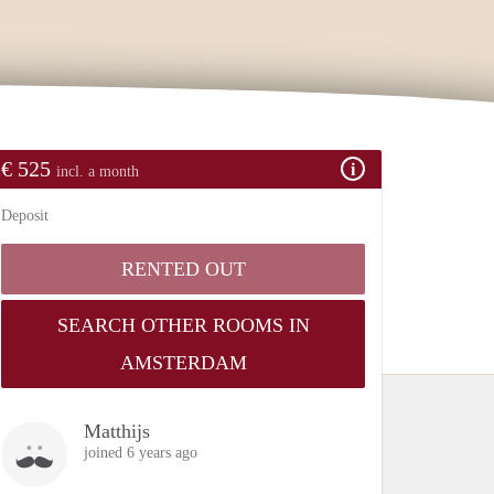
€ 525
incl. a month
Deposit
RENTED OUT
SEARCH OTHER ROOMS IN
AMSTERDAM
Matthijs
joined 6 years ago