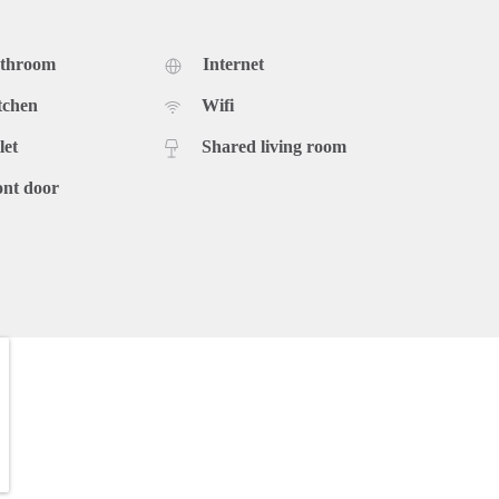
athroom
Internet
tchen
Wifi
let
Shared living room
ont door