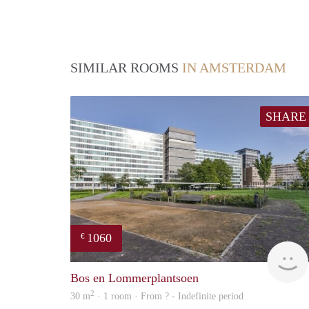
SIMILAR ROOMS
IN AMSTERDAM
SHARE
1060
€
Bos en Lommerplantsoen
2
30 m
· 1 room · From ? - Indefinite period