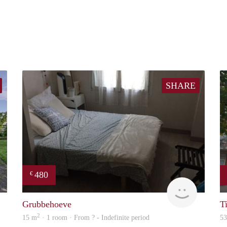
SHARE
480
€
finder
finder
Grubbehoeve
Ti
2
15 m
· 1 room · From ? - Indefinite period
5