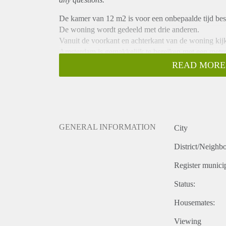
De kamer van 12 m2 is voor een onbepaalde tijd bes
De woning wordt gedeeld met drie anderen.
Vanuit de voorkant en achterkant van de woning kijk
Amsterdam is gemakkelijk te bereiken met een metrori
slechts drie minuten lopenafstand. Met vijf minuten
READ MORE
Hier kan je ook een drankje op het terras of in een c
Er is een ruime keuken met grote eettafel, afwasmach
In de woning is een nette badkamer en twee toiletten
huisgenoten gebruik van kunt maken en er is voldoe
Een fijne bijkomstigheid is de mogelijkheid om voor 
GENERAL INFORMATION
City
District/Neighb
Register municip
Status:
Housemates:
Viewing