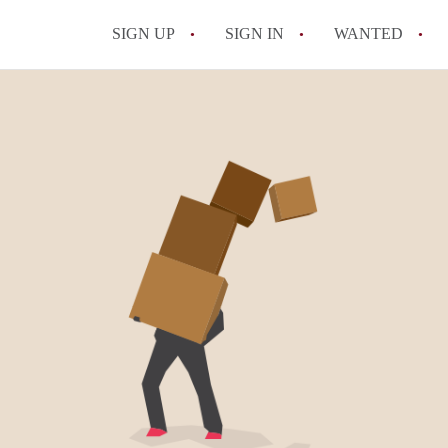
SIGN UP
SIGN IN
WANTED
All FAQs