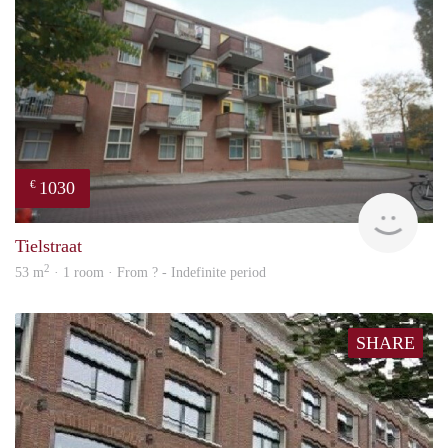
1030
€
finde
Tielstraat
2
53 m
· 1 room · From ? - Indefinite period
SHARE