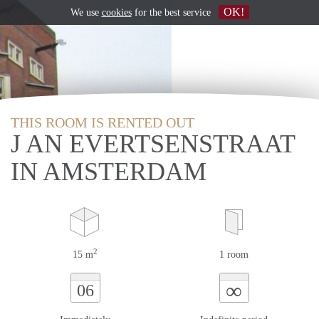
OK!
We use
cookies
for the best service
THIS ROOM IS RENTED OUT
J AN EVERTSENSTRAAT
IN AMSTERDAM
2
15 m
1 room
∞
06