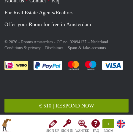
About us
Contact
Faq
For Real Estate Agents/Realtors
Offer your Room for free in Amsterdam
© 2026 - Rooms Amsterdam - CC no. 02094127 –
Nederland
Conditions & privacy
Disclaimer
Spam & fake-accounts
Pay easily with :payment method
Pay easily with :payment meth
Pay easily with :pay
Pay e
€ 510 | RESPOND NOW
+
SIGN UP
SIGN IN
WANTED
FAQ
ROOM