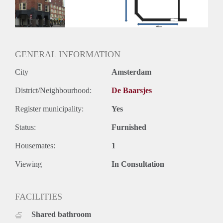
Het toilet en de douche worden met 1 ander persoon gedeeld.
De kamer ligt met één andere kamer op de 5e verdieping.
Eigen toegang.
De kosten van internet worden met de andere bewoner
gedeeld.
GENERAL INFORMATION
Stuur voor meer informatie een mail.
City
Amsterdam
District/Neighbourhood:
De Baarsjes
Register municipality:
Yes
Status:
Furnished
Housemates:
1
Viewing
In Consultation
FACILITIES
Shared bathroom