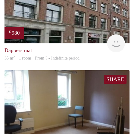
980
€
finde
Dapperstraat
2
35 m
· 1 room · From ? - Indefinite period
SHARE