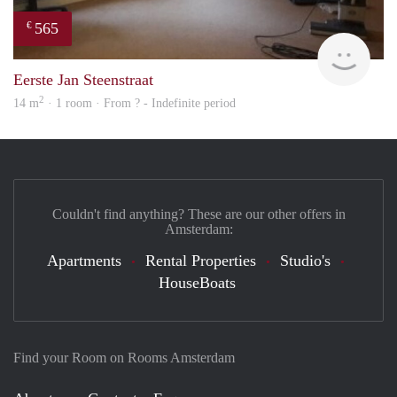
565
€
rent
Eerste Jan Steenstraat
2
14 m
· 1 room · From ? - Indefinite period
Couldn't find anything? These are our other offers in
Amsterdam:
Apartments
Rental Properties
Studio's
HouseBoats
Find your Room on Rooms Amsterdam