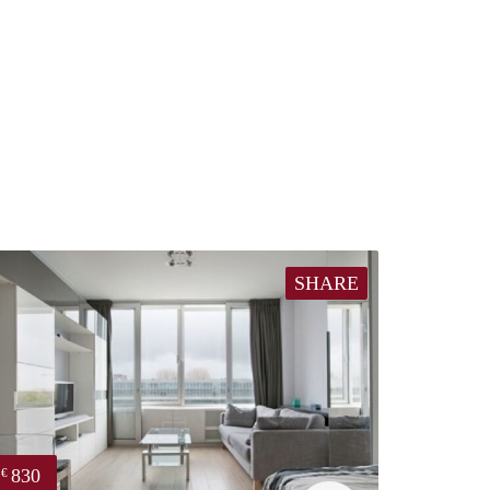
SHARE
830
€