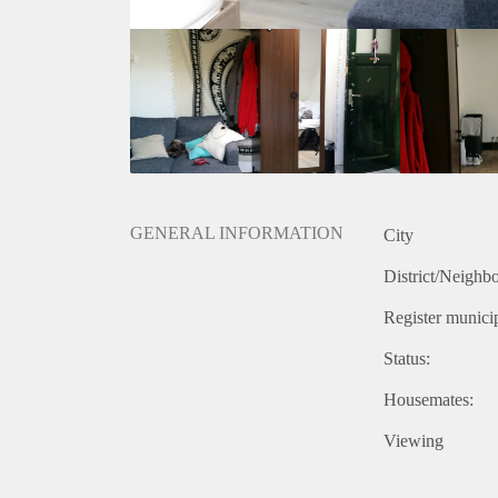
GENERAL INFORMATION
City
District/Neighb
Register municip
Status:
Housemates:
Viewing