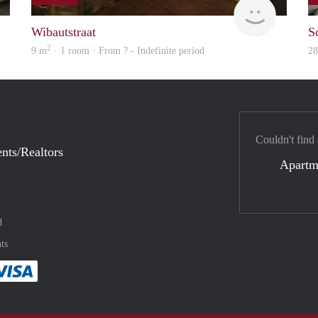
finder
finder
Wibautstraat
S
2
9 m
· 1 room · From ? - Indefinite period
2
Couldn't find
nts/Realtors
Apartm
d
ts
method
 :payment method
asily with :payment method
Pay easily with :payment method