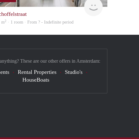
finder
choffelstraat
2
8 m
· 1 room · From ? - Indefinite period
 anything? These are our other offers in Amsterdam:
ents
Rental Properties
Studio's
HouseBoats