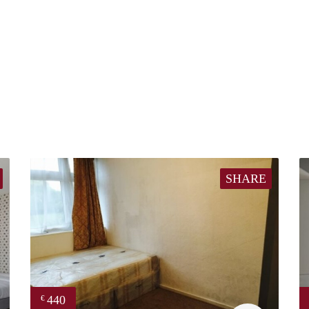
SHARE
440
€