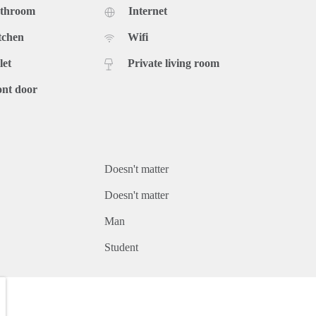
athroom
Internet
tchen
Wifi
let
Private living room
ont door
Doesn't matter
Doesn't matter
Man
Student