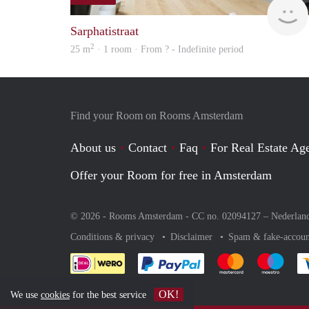
Sarphatistraat
2
25 m
· 1 room · From ? - Indefinite period
Find your Room on Rooms Amsterdam
About us
Contact
Faq
For Real Estate Age
Offer your Room for free in Amsterdam
© 2026 - Rooms Amsterdam - CC no. 02094127 –
Nederlan
Conditions & privacy
Disclaimer
Spam & fake-accoun
Pay easily with :payment 
Pay easily with
Pay e
OK!
We use
cookies
for the best service