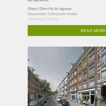
Object: Direct bij de eigenaar
Huurtermijn: Onbepaalde termijn
Oplevering: Zie foto
Inkomen eis: 2,7 x Bruto huur
Garantiestelling mogelijk: Ja
READ MORE
Borg: 1 Maand
Bemiddeling kosten: Nee
Woningdelers toegestaan: Ja
Huisdieren toegestaan: Afhankelijk van de Eigenaar
Huurtoeslag grens: Nee
Geschikt voor studenten: Afhankelijk van de Eigena