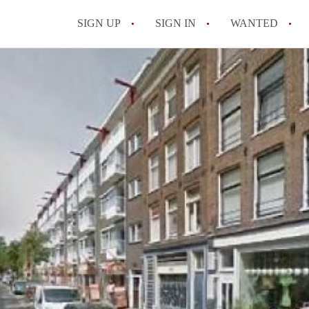
SIGN UP
SIGN IN
WANTED
All FAQs