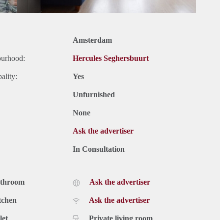
Amsterdam
ourhood:
Hercules Seghersbuurt
ality:
Yes
Unfurnished
None
Ask the advertiser
In Consultation
athroom
Ask the advertiser
tchen
Ask the advertiser
let
Private living room