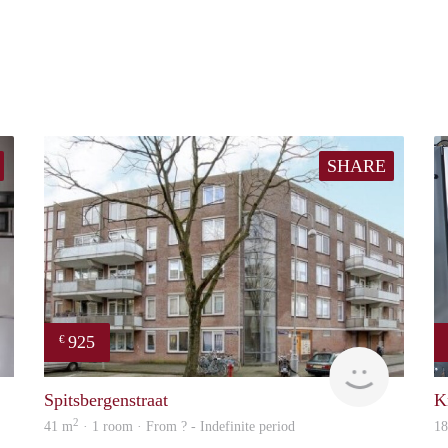
SHARE
925
€
rent
rent
Spitsbergenstraat
K
2
41 m
· 1 room · From ? - Indefinite period
1