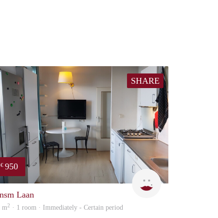
SHARE
950
€
Cindy
nsm Laan
2
8 m
· 1 room · Immediately - Certain period