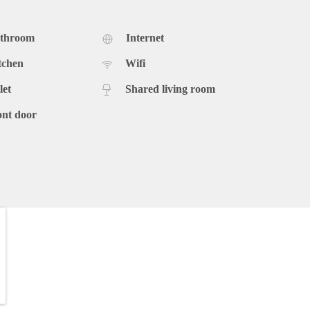
athroom
Internet
tchen
Wifi
let
Shared living room
ont door