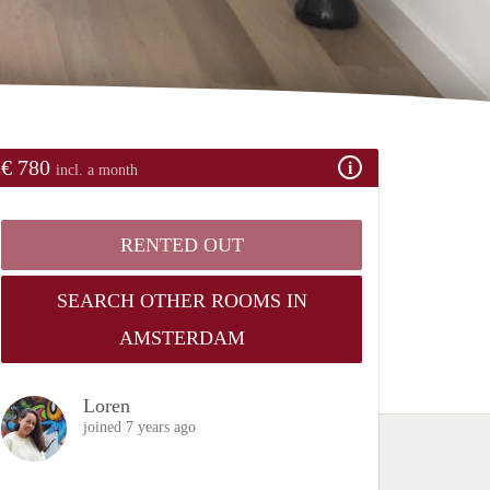
€ 780
incl. a month
RENTED OUT
SEARCH OTHER ROOMS IN
AMSTERDAM
Loren
joined 7 years ago