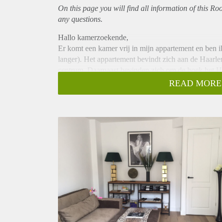
On this page you will find all information of this R
any questions.
Hallo kamerzoekende,
Er komt een kamer vrij in mijn appartement en ben ik
langer). Het appartement bevindt zich aan de Haarl
centrum. Daarnaast bevinden zich om de hoek het Ho
op loopafstand.
READ MORE
Het recentelijk verbouwde appartement beschikt ove
vaatwasser), luxe badkamer met bad/douche en balko
Ik ben op zoek naar een vrouwelijke huisgenoot tussen
vindt om af en toe samen te koken en van een drankj