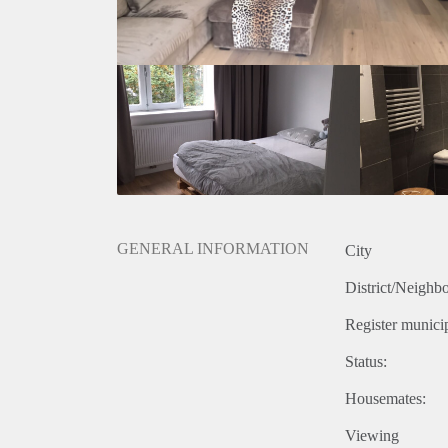
GENERAL INFORMATION
City
District/Neighb
Register municip
Status:
Housemates:
Viewing