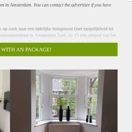
oom in Amsterdam. You can contact the advertiser if you have
 op zoek naar een tijdelijke huisgenoot (met mogelijkheid tot
emmermeerstraat in Amsterdam Zuid, op 15 min afstand van het
ofddorpplein en het Surinameplein en zijn de bus/metro/tram
 WITH AN PACKAGE!
r 2 slaapkamers, woonkamer, keuken (inclusief oven en
n. De kamer is 13 m2 en is 780,- inclusief per maand.
 de 20-25 jaar, bij voorkeur student/stagiair, die het gezellig
e en een feestje houdt.