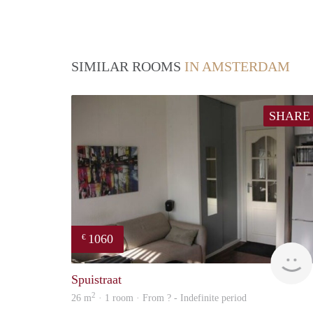
SIMILAR ROOMS
IN AMSTERDAM
SHARE
1060
€
Spuistraat
2
26 m
· 1 room · From ? - Indefinite period