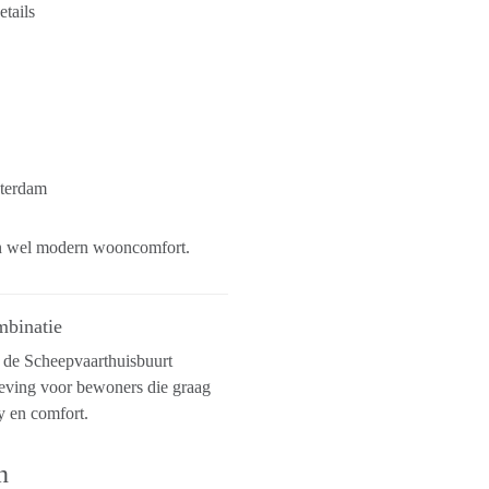
etails
sterdam
sen wel modern wooncomfort.
mbinatie
 de Scheepvaarthuisbuurt
geving voor bewoners die graag
y en comfort.
n