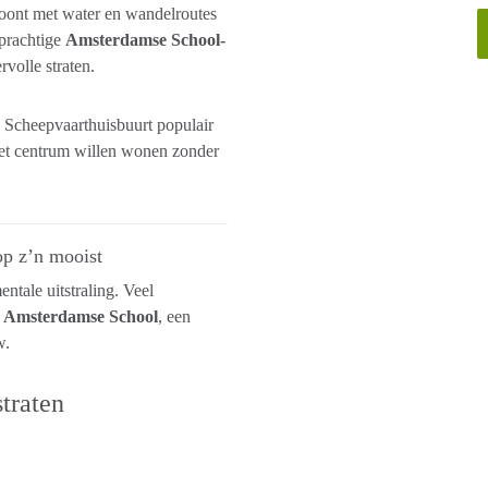
woont met water en wandelroutes
 prachtige
Amsterdamse School-
rvolle straten.
de Scheepvaarthuisbuurt populair
het centrum willen wonen zonder
op z’n mooist
tale uitstraling. Veel
e
Amsterdamse School
, een
w.
traten