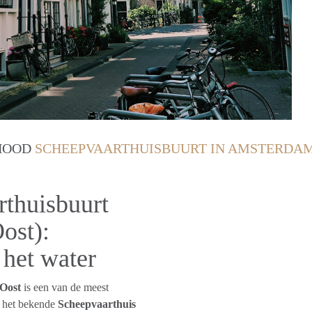
RHOOD
SCHEEPVAARTHUISBUURT IN AMSTERDA
thuisbuurt
ost):
 het water
Oost
is een van de meest
m het bekende
Scheepvaarthuis