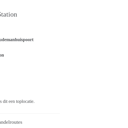
Station
udemanhuispoort
on
 dit een toplocatie.
andelroutes