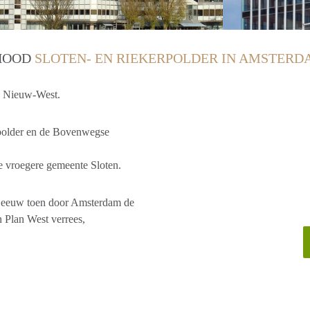
RHOOD
SLOTEN- EN RIEKERPOLDER IN AMSTERD
el Nieuw-West.
rpolder en de Bovenwegse
de vroegere gemeente Sloten.
e eeuw toen door Amsterdam de
n Plan West verrees,