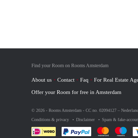
Find your Room on Rooms Amsterdam
About us
Contact
Faq
For Real Estate Age
Offer your Room for free in Amsterdam
© 2026 - Rooms Amsterdam - CC no. 02094127 –
Nederlan
Conditions & privacy
Disclaimer
Spam & fake-accoun
Pay easily with :payment 
Pay easily with
Pay e