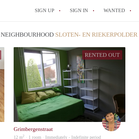
SIGN UP
SIGN IN
WANTED
All FAQs
 / NEIGHBOURHOOD
SLOTEN- EN RIEKERPOLDER
RENTED OUT
Rogier
gwenny
Grimbergenstraat
2
12 m
· 1 room · Immediately - Indefinite period