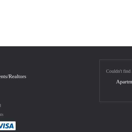
Couldn't find
nts/Realtors
Apartm
d
ts
method
 :payment method
asily with :payment method
Pay easily with :payment method