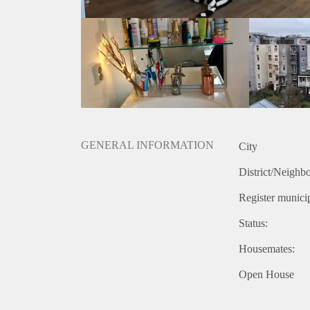
GENERAL INFORMATION
City
District/Neighb
Register municip
Status:
Housemates:
Open House