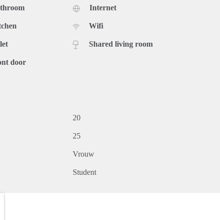
athroom
Internet
tchen
Wifi
let
Shared living room
ont door
20
25
Vrouw
Student