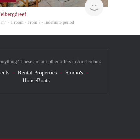
Woning
eibergdreef
2
7 m
· 1 room · From ? - Indefinite period
 anything? These are our other offers in Amsterdam:
ents
Rental Properties
Studio's
HouseBoats