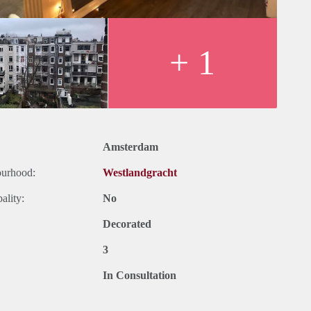
+ 1
Amsterdam
ourhood:
Westlandgracht
ality:
No
Decorated
3
In Consultation