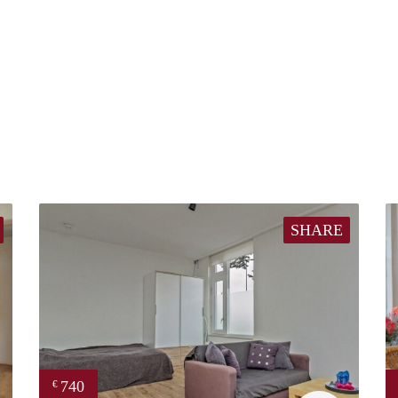
SHARE
740
€