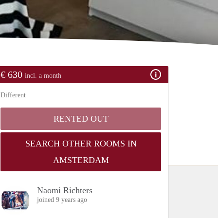
€ 630
incl. a month
Different
RENTED OUT
SEARCH OTHER ROOMS IN
AMSTERDAM
Naomi Richters
joined 9 years ago