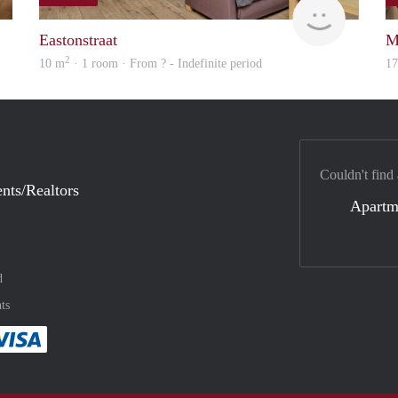
finder
Woning
Eastonstraat
M
2
10 m
· 1 room · From ? - Indefinite period
1
Couldn't find
nts/Realtors
Apartm
d
ts
method
 :payment method
asily with :payment method
Pay easily with :payment method