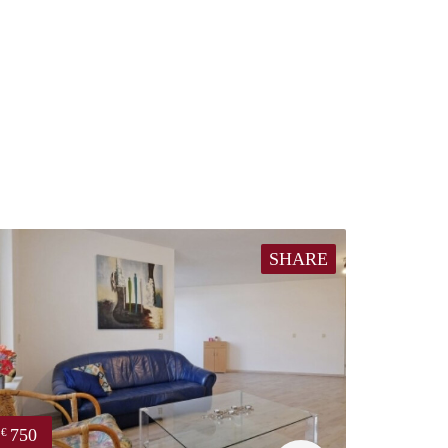
SHARE
750
€