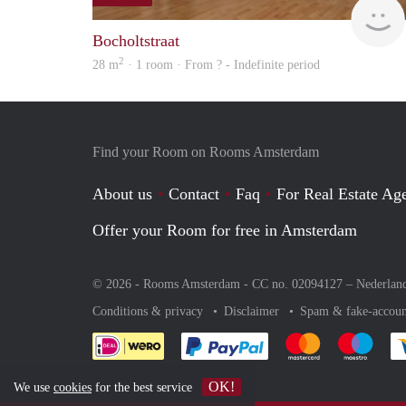
Bocholtstraat
2
28 m
· 1 room · From ? - Indefinite period
Find your Room on Rooms Amsterdam
About us
Contact
Faq
For Real Estate Age
Offer your Room for free in Amsterdam
© 2026 - Rooms Amsterdam - CC no. 02094127 –
Nederlan
Conditions & privacy
Disclaimer
Spam & fake-accoun
Pay easily with :payment 
Pay easily with
Pay e
OK!
We use
cookies
for the best service