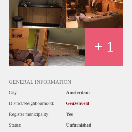
Je zal een contract ondertekenen van een half jaar, die
vervolgens naar eigen keuze verlengd kan worden. Je deelt
de badkamer en keuken met 1 iemand.
Oppervlakte: 13m² + zolder van +/- 6m²
Internet zelf aanschaffen (19 euro per maand bij Ziggo).
Zelfstandige kamer: keuken en badkamer wordt met één
iemand gedeeld.
+ 1
Interesse? Mail mij
GENERAL INFORMATION
City
Amsterdam
District/Neighbourhood:
Geuzenveld
Register municipality:
Yes
Status:
Unfurnished