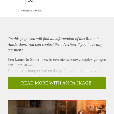
Indefinite period
On this page you will find all information of this Room in
Amsterdam. You can contact the advertiser if you have any
questions.
Een kamer in Slotermeer, in een nieuwbouwcomplex gelegen
aan Plein '40-'45.
De kamer is hoog (+3m) en dat geeft een ruimtelijk gevoel.
Boven de keuken, die je net als de badkamer met 1 persoon
deelt, zit een zoldertje waar je ideaal je bed kunt neerzetten.
READ MORE WITH AN PACKAGE!
Hierdoor blijft er beneden veel ruimte over voor bijv. een
zithoek.
Daarnaast is er een grote wasruimte (wasmaschine en droger)
en fietshok aanwezig in de flat, waar alle bewoners in de flat
gebruik van mogen maken.