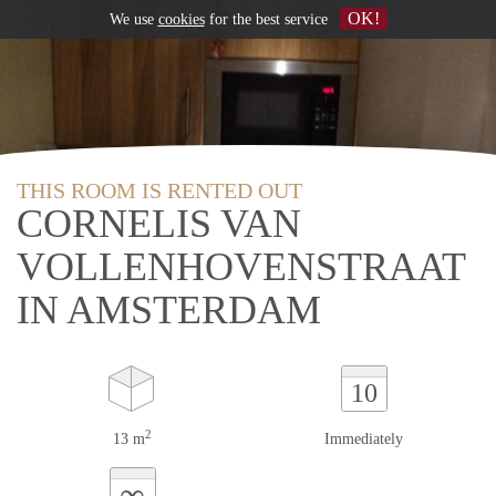
OK!
We use
cookies
for the best service
THIS ROOM IS RENTED OUT
CORNELIS VAN
VOLLENHOVENSTRAAT
IN AMSTERDAM
10
2
13 m
Immediately
∞