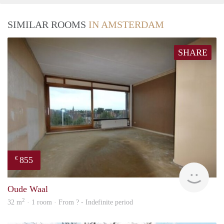
SIMILAR ROOMS
IN AMSTERDAM
SHARE
855
€
finde
Oude Waal
2
32 m
· 1 room · From ? - Indefinite period