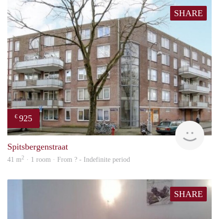
SHARE
925
€
finde
Spitsbergenstraat
2
41 m
· 1 room · From ? - Indefinite period
SHARE