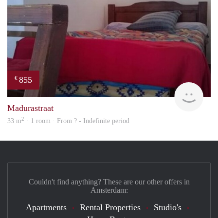
855
€
finde
Madurastraat
2
33 m
· 1 room · From ? - Indefinite period
Couldn't find anything? These are our other offers in
Amsterdam:
Apartments
Rental Properties
Studio's