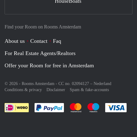
HouseBoats
Find your Room on Rooms Amsterdam
About us
Contact
Faq
For Real Estate Agents/Realtors
Offer your Room for free in Amsterdam
© 2026 - Rooms Amsterdam - CC no. 02094127 –
Nederland
Conditions & privacy
Disclaimer
Spam & fake-accounts
Pay easily with :payment method
Pay easily with :payment meth
Pay easily with :pay
Pay e