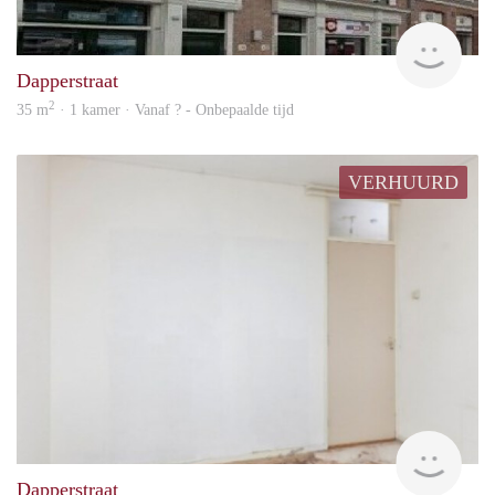
finde
Dapperstraat
2
35 m
· 1 kamer · Vanaf ? - Onbepaalde tijd
VERHUURD
finde
Dapperstraat