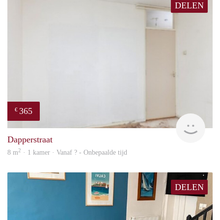
DELEN
365
€
finde
Dapperstraat
2
8 m
· 1 kamer · Vanaf ? - Onbepaalde tijd
DELEN