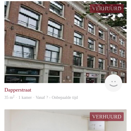
VERHUURD
rent
Dapperstraat
2
35 m
· 1 kamer · Vanaf ? - Onbepaalde tijd
VERHUURD