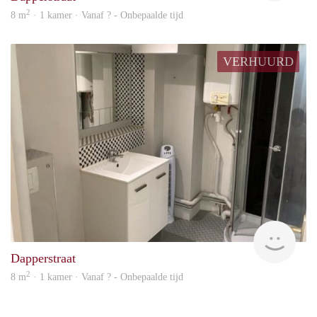
2
8 m
· 1 kamer · Vanaf ? - Onbepaalde tijd
VERHUURD
finde
Dapperstraat
2
8 m
· 1 kamer · Vanaf ? - Onbepaalde tijd