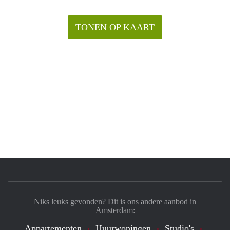
TONEN OP KAART
Niks leuks gevonden? Dit is ons andere aanbod in
Amsterdam:
Appartementen
Huurwoningen
Studio's