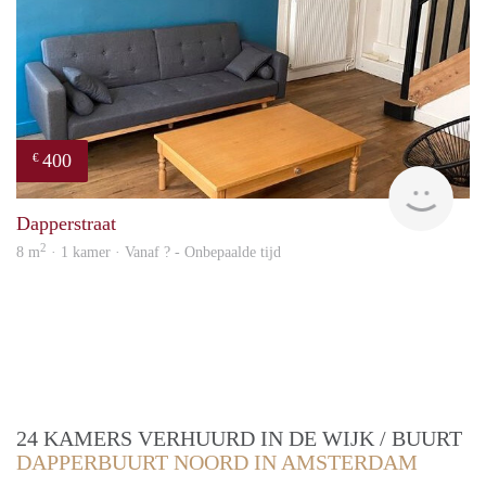
400
€
finde
Dapperstraat
2
8 m
· 1 kamer · Vanaf ? - Onbepaalde tijd
24 KAMERS VERHUURD IN DE WIJK / BUURT
DAPPERBUURT NOORD IN AMSTERDAM