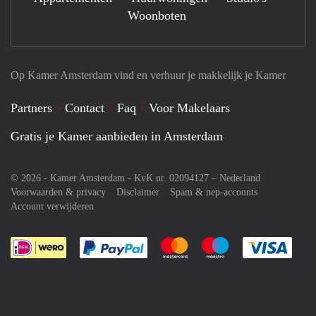
Woonboten
Op Kamer Amsterdam vind en verhuur je makkelijk je Kamer
Partners
Contact
Faq
Voor Makelaars
Gratis je Kamer aanbieden in Amsterdam
© 2026 - Kamer Amsterdam - KvK nr. 02094127 –
Nederland
Voorwaarden & privacy
Disclaimer
Spam & nep-accounts
Account verwijderen
Je rekent gemakkelijk af met Paypal
Je rekent gemakkelijk af met M
Je rekent gemakkelij
Je re