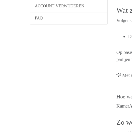
ACCOUNT VERWIJDEREN
Wat z
FAQ
Volgens
D
Op basi
partijen
💡 Met a
Hoe we
KamerAm
Zo we