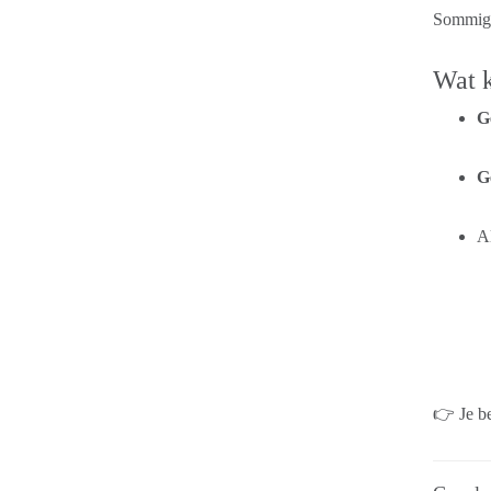
Sommige 
Wat k
G
G
Al
👉 Je be