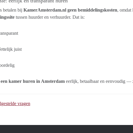
ie: eerlijk en transparant huren
 betalen bij
KamerAmsterdam.nl geen bemiddelingskosten
, omdat 
ingssite
tussen huurder en verhuurder. Dat is:
ansparant
ttelijk juist
oordelig
t
een kamer huren in Amsterdam
eerlijk, betaalbaar en eenvoudig — z
lgestelde vragen