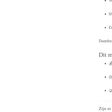
V
H
Er
Daardoor
Dit 

⚖

Zijn er