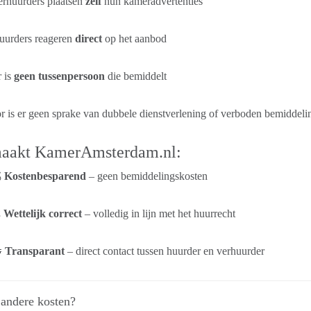
erhuurders plaatsen
zelf
hun kameradvertenties
uurders reageren
direct
op het aanbod
 is
geen tussenpersoon
die bemiddelt
 is er geen sprake van dubbele dienstverlening of verboden bemiddeli
maakt KamerAmsterdam.nl:

Kostenbesparend
– geen bemiddelingskosten
️
Wettelijk correct
– volledig in lijn met het huurrecht

Transparant
– direct contact tussen huurder en verhuurder
 andere kosten?