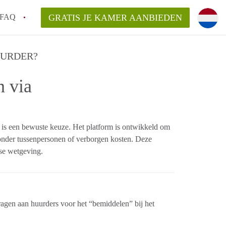
FAQ
GRATIS JE KAMER AANBIEDEN
 een onzelfstandige woonruimte (kamer) in
UURDER?
n via
j een kamer in Amsterdam?
ermen voor een kamer in Amsterdam en wat
r?
 Amsterdam?
 is een bewuste keuze. Het platform is ontwikkeld om
en voor de huurder?
onder tussenpersonen of verborgen kosten. Deze
dse wetgeving.
agen aan huurders voor het “bemiddelen” bij het