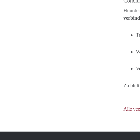
Conclus
Huurders
verbind
Tr
We
V
Zo blijf
Alle vee