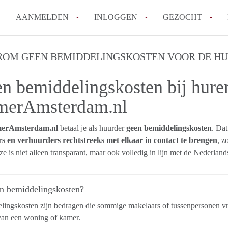
AANMELDEN
INLOGGEN
GEZOCHT
Wat is het puntensysteem voor
OM GEEN BEMIDDELINGSKOSTEN VOOR DE H
Amsterdam?
n bemiddelingskosten bij hure
Wat zijn de opzegtermijnen bi
Wat zijn de populairste zoekt
erAmsterdam.nl
betekent dit voor jou als zoeke
Wat is een studentenkamer in
erAmsterdam.nl
betaal je als huurder
geen bemiddelingskosten
. Dat
s en verhuurders rechtstreeks met elkaar in contact te brengen
Waarom geen bemiddelingskost
, z
e is niet alleen transparant, maar ook volledig in lijn met de Nederlan
Alle veelgestelde vragen
jn bemiddelingskosten?
ingskosten zijn bedragen die sommige makelaars of tussenpersonen vr
van een woning of kamer.