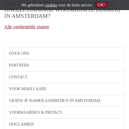
WAT IS HET PUNTENSYSTEEM VOOR EEN
OK!
We gebruiken
cookies
voor de beste service
ONZELFSTANDIGE WOONRUIMTE (KAMER)
IN AMSTERDAM?
Alle veelgestelde vragen
OVER ONS
PARTNERS
CONTACT
VOOR MAKELAARS
GRATIS JE KAMER AANBIEDEN IN AMSTERDAM
VOORWAARDEN & PRIVACY
DISCLAIMER