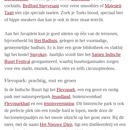
cocktails,
Bedford Stuyvesant
voor verse smoothies of
Majesteit
Taart
met zijn speciale taarten. Zoek je Turks brood, speciaal bier
of hippe sneakers dan kan je ook in deze straat terecht.
Aan het Javaplein kun je goed uiteten op één van de terrassen,
bijvoorbeeld bij
Het Badhuis
, gelegen in het voormalige,
gemeentelijke badhuis. Er is hier een grote bibliotheek en vlakbij
ligt het hostel
Stayokay
. Jaarlijks wordt hier het
Samen Indische
Buurt Festival
georganiseerd, waarbij buurtorganisaties zorgen
voor een markt, muziek, kunst, eten en zelfs circusoptredens.
Flevopark: prachtig, rust en groen
In de Indische Buurt ligt het
Flevopark
, een erg groot en rustig
park met natuurspeelpark
Jeugdland
, buitenzwembad
Flevoparkbad
en een
tennisvereniging
. Dit historische park is ook
de perfecte plek om een rondje hard te lopen, mede door de
hectometerpaaltjes en het mooie uitzicht op het grote meer. Bij dit
meer, met de naam
Het Nieuwe Diep
, ligt een distilleerderij en een