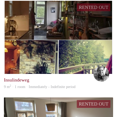
RENTED OUT
Suza
Insulindeweg
2
9 m
· 1 room · Immediately - Indefinite period
RENTED OUT