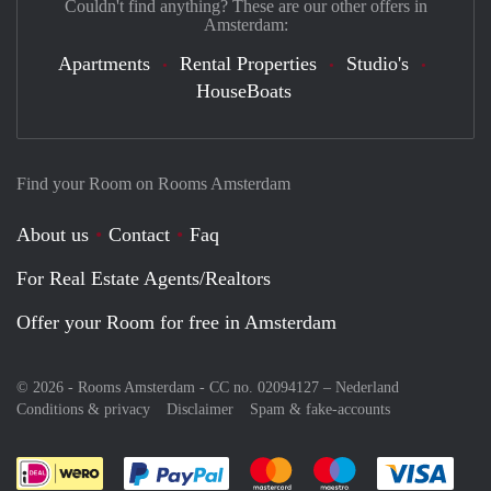
Couldn't find anything? These are our other offers in
Amsterdam:
Apartments
Rental Properties
Studio's
HouseBoats
Find your Room on Rooms Amsterdam
About us
Contact
Faq
For Real Estate Agents/Realtors
Offer your Room for free in Amsterdam
© 2026 - Rooms Amsterdam - CC no. 02094127 –
Nederland
Conditions & privacy
Disclaimer
Spam & fake-accounts
Pay easily with :payment method
Pay easily with :payment meth
Pay easily with :pay
Pay e