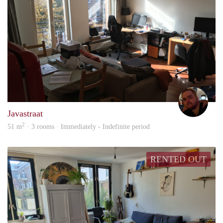
Puck
Javastraat
2
51 m
· 3 rooms · Immediately - Indefinite period
RENTED OUT