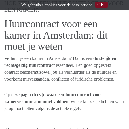
HOE STEL IK EEN HUURCONTRACT OP VOOR
OK!
We gebruiken
cookies
voor de beste service
EEN KAMER?
Huurcontract voor een
kamer in Amsterdam: dit
moet je weten
Verhuur je een kamer in Amsterdam? Dan is een
duidelijk en
rechtsgeldig huurcontract
essentieel. Een goed opgesteld
contract beschermt zowel jou als verhuurder als de huurder en
voorkomt misverstanden, conflicten of juridische problemen.
Op deze pagina lees je
waar een huurcontract voor
kamerverhuur aan moet voldoen
, welke keuzes je hebt en waar
je op moet letten volgens de actuele regels.