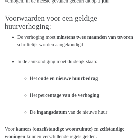
verhogen. In de meeste gevallen gebeurt dit op
1 juli
.
Voorwaarden voor een geldige
huurverhoging:
De verhoging moet
minstens twee maanden van tevoren
schriftelijk worden aangekondigd
In de aankondiging moet duidelijk staan:
Het
oude en nieuwe huurbedrag
Het
percentage van de verhoging
De
ingangsdatum
van de nieuwe huur
Voor
kamers (onzelfstandige woonruimte)
en
zelfstandige
woningen
kunnen verschillende regels gelden.