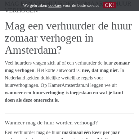
MAG EEN VERHUURDER ZOMAAR DE HUUR
OK!
We gebruiken
cookies
voor de beste service
VERHOGEN?
Mag een verhuurder de huur
zomaar verhogen in
Amsterdam
?
Veel huurders vragen zich af of een verhuurder de huur
zomaar
mag verhogen
. Het korte antwoord is:
nee, dat mag niet
. In
Nederland gelden duidelijke wettelijke regels voor
huurverhogingen. Op KamerAmsterdam.nl leggen we uit
wanneer een huurverhoging is toegestaan en wat je kunt
doen als deze onterecht is
.
Wanneer mag de huur worden verhoogd?
Een verhuurder mag de huur
maximaal één keer per jaar