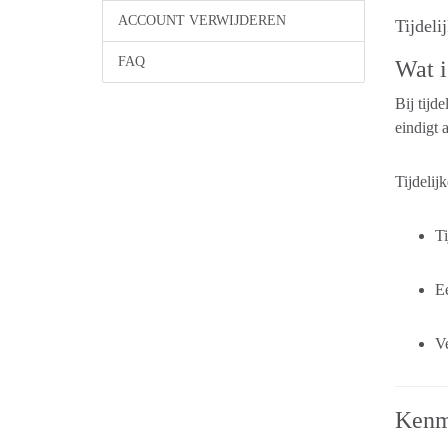
ACCOUNT VERWIJDEREN
Tijdeli
FAQ
Wat i
Bij tijd
eindigt 
Tijdelij
Ti
Ee
V
Kenme