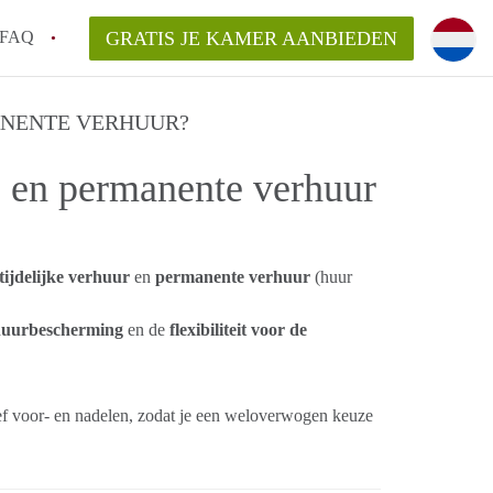
FAQ
GRATIS JE KAMER AANBIEDEN
 een onzelfstandige woonruimte (kamer) in
MANENTE VERHUUR?
ke en permanente verhuur
j een kamer in Amsterdam?
ermen voor een kamer in Amsterdam en wat
r?
 Amsterdam?
tijdelijke verhuur
en
permanente verhuur
(huur
en voor de huurder?
huurbescherming
en de
flexibiliteit voor de
ief voor- en nadelen, zodat je een weloverwogen keuze