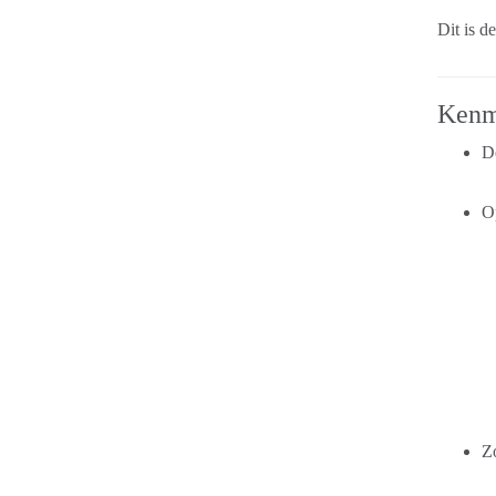
Dit is 
Kenm
D
Op
Z