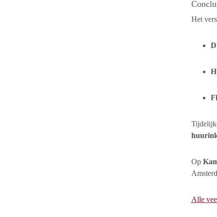
Conclus
Het vers
D
H
Fl
Tijdelij
huurin
Op
Kam
Amsterd
Alle vee