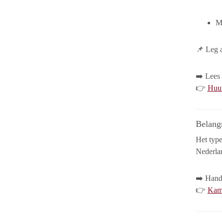
Mi
📌 Leg a
➡️ Lees
👉
Huur
Belangr
Het typ
Nederlan
➡️ Handi
👉
Kame