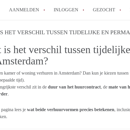
AANMELDEN
INLOGGEN
GEZOCHT
Wat is het puntensysteem voor
IS HET VERSCHIL TUSSEN TIJDELIJKE EN PER
Amsterdam?
 is het verschil tussen tijdelij
Wat zijn de opzegtermijnen bi
Wat zijn de populairste zoekt
Amsterdam?
betekent dit voor jou als zoeke
Wat is een studentenkamer in
een kamer of woning verhuren in Amsterdam? Dan kun je kiezen tussen
epaalde tijd).
Waarom geen bemiddelingskost
ngrijkste verschil zit in de
duur van het huurcontract
, de
mate van 
Alle veelgestelde vragen
rder
.
pagina lees je
wat beide verhuurvormen precies betekenen
, inclus
ken.