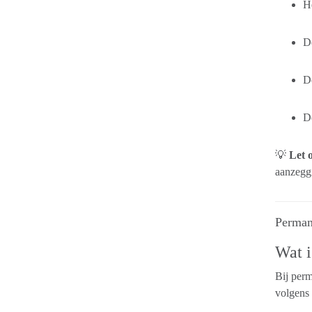
He
De
D
De
💡
Let 
aanzeggi
Perman
Wat i
Bij per
volgens 