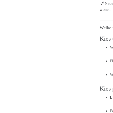
💡 Nadee
wonen.
Welke v
Kies 
V
Fl
Ve
Kies 
L
Ee