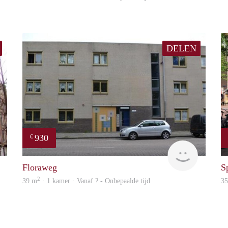
DELEN
930
€
Woning
Woning
Floraweg
S
2
39 m
· 1 kamer · Vanaf ? - Onbepaalde tijd
3