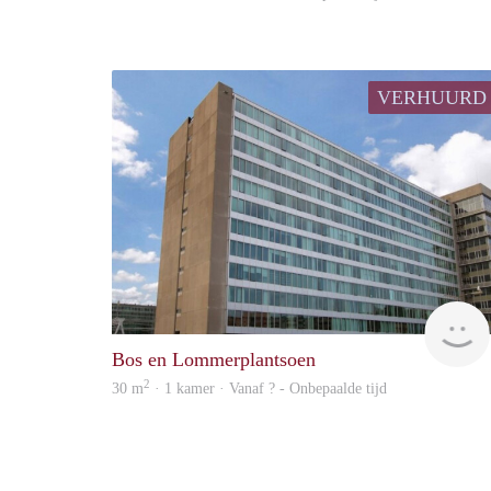
VERHUURD
Bos en Lommerplantsoen
2
30 m
· 1 kamer · Vanaf ? - Onbepaalde tijd