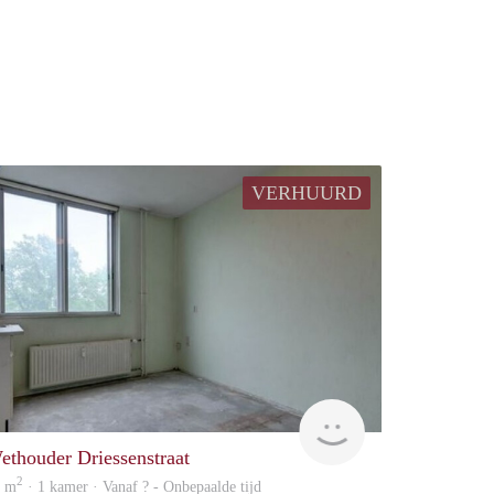
VERHUURD
Woning
ethouder Driessenstraat
2
7 m
· 1 kamer · Vanaf ? - Onbepaalde tijd