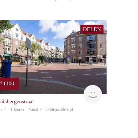
DELEN
1100
€
finder
pitsbergenstraat
2
5 m
· 1 kamer · Vanaf ? - Onbepaalde tijd