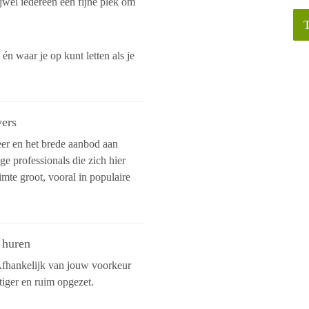
jwel iedereen een fijne plek om
 waar je op kunt letten als je
vers
eer en het brede aanbod aan
e professionals die zich hier
mte groot, vooral in populaire
 huren
 Afhankelijk van jouw voorkeur
stiger en ruim opgezet.