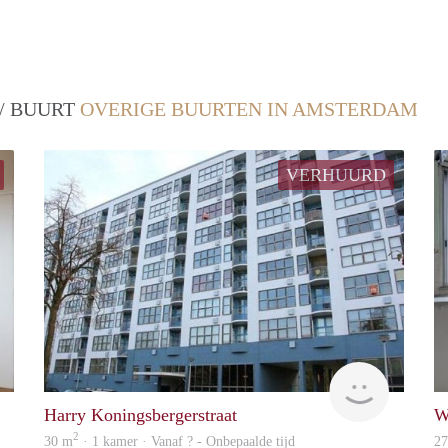
 / BUURT
OVERIGE BUURTEN IN AMSTERDAM
VERHUURD
Woning
Woning
Harry Koningsbergerstraat
W
2
30 m
· 1 kamer · Vanaf ? - Onbepaalde tijd
2