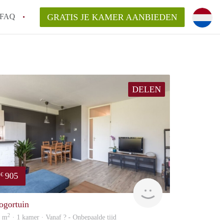
FAQ
GRATIS JE KAMER AANBIEDEN
 een onzelfstandige woonruimte (kamer) in
j een kamer in Amsterdam?
DELEN
ermen voor een kamer in Amsterdam en wat
r?
 Amsterdam?
en voor de huurder?
905
€
Woning
ogortuin
2
5 m
· 1 kamer · Vanaf ? - Onbepaalde tijd