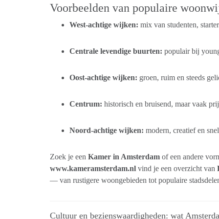
Voorbeelden van populaire woonwi
West-achtige wijken:
mix van studenten, starter
Centrale levendige buurten:
populair bij young
Oost-achtige wijken:
groen, ruim en steeds gelie
Centrum:
historisch en bruisend, maar vaak prij
Noord-achtige wijken:
modern, creatief en sne
Zoek je een
Kamer in Amsterdam
of een andere vo
www.kameramsterdam.nl
vind je een overzicht van
— van rustigere woongebieden tot populaire stadsdele
Cultuur en bezienswaardigheden: wat Amsterd