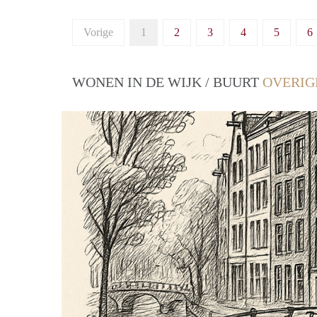
Vorige
1
2
3
4
5
6
WONEN IN DE WIJK / BUURT
OVERIG