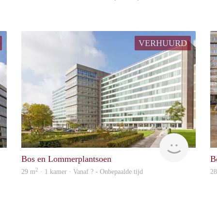
VERHUURD
Woning
Woning
Bos en Lommerplantsoen
B
2
29 m
· 1 kamer · Vanaf ? - Onbepaalde tijd
2