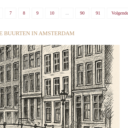
7
8
9
10
...
90
91
Volgend
E BUURTEN IN AMSTERDAM