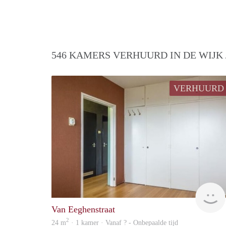
546 KAMERS VERHUURD IN DE WIJK
VERHUURD
Van Eeghenstraat
2
24 m
· 1 kamer · Vanaf ? - Onbepaalde tijd