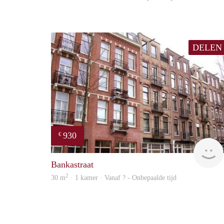
DELEN
930
€
Bankastraat
2
30 m
· 1 kamer · Vanaf ? - Onbepaalde tijd