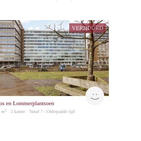
VERHUURD
Woning
os en Lommerplantsoen
2
8 m
· 1 kamer · Vanaf ? - Onbepaalde tijd