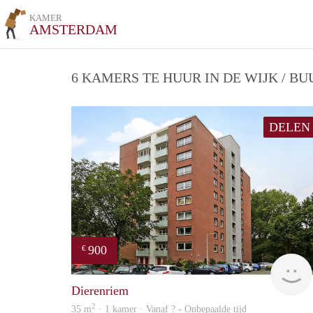
KAMER
AMSTERDAM
6 KAMERS TE HUUR IN DE WIJK / B
DELEN
900
€
Dierenriem
2
35 m
· 1 kamer · Vanaf ? - Onbepaalde tijd