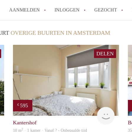
AANMELDEN
INLOGGEN
GEZOCHT
Wat is het puntensysteem voor
UURT
OVERIGE BUURTEN IN AMSTERDAM
Amsterdam?
Wat zijn de opzegtermijnen bi
DELEN
Wat zijn de populairste zoekt
betekent dit voor jou als zoeke
Wat is een studentenkamer in
Waarom geen bemiddelingskost
Alle veelgestelde vragen
595
€
finder
Woning
Kantershof
B
2
10 m
· 1 kamer · Vanaf ? - Onbepaalde tijd
3