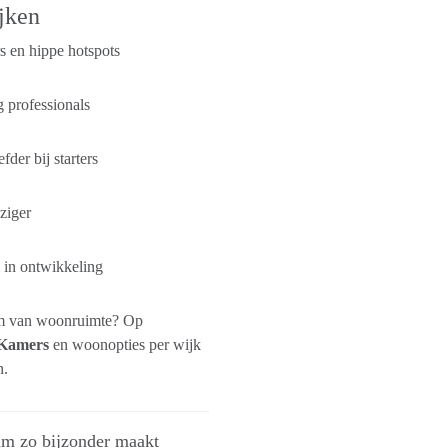
jken
s en hippe hotspots
 professionals
fder bij starters
ziger
l in ontwikkeling
rm van woonruimte? Op
Kamers
en woonopties per wijk
n.
am zo bijzonder maakt