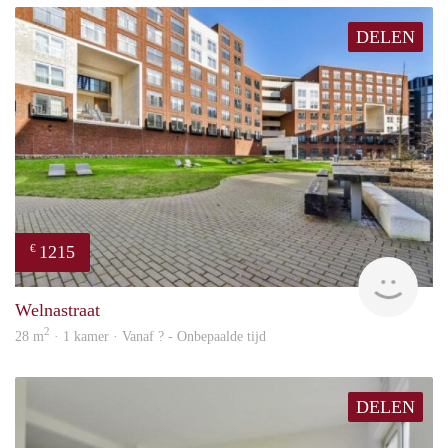
DELEN
1215
€
rent
Welnastraat
2
28 m
· 1 kamer · Vanaf ? - Onbepaalde tijd
DELEN