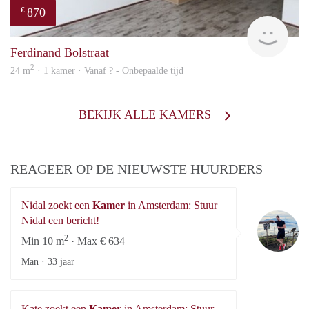
870
€
rent
Ferdinand Bolstraat
2
24 m
· 1 kamer · Vanaf ? - Onbepaalde tijd
BEKIJK ALLE KAMERS
REAGEER OP DE NIEUWSTE HUURDERS
Nidal zoekt een
Kamer
in Amsterdam: Stuur
Ni
Nidal een bericht!
2
Min 10 m
· Max € 634
Man ·
33 jaar
Kate zoekt een
Kamer
in Amsterdam: Stuur