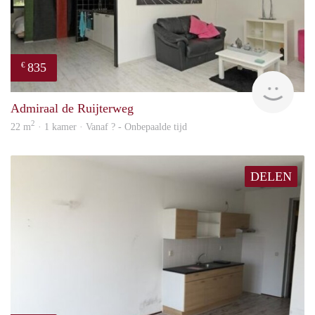
835
€
rent
Admiraal de Ruijterweg
2
22 m
· 1 kamer · Vanaf ? - Onbepaalde tijd
DELEN