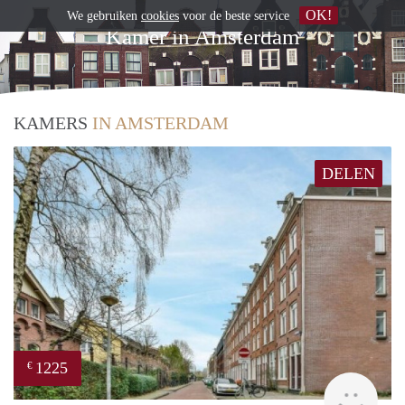
OK!
We gebruiken
cookies
voor de beste service
Kamer in Amsterdam
KAMERS
IN AMSTERDAM
DELEN
1225
€
rent