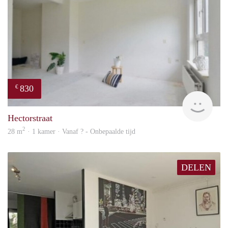
830
€
rent
Hectorstraat
2
28 m
· 1 kamer · Vanaf ? - Onbepaalde tijd
DELEN