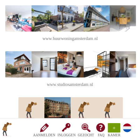
www.huurwoningamsterdam.nl
www.studiosamsterdam.nl
+
www.woonbotenamsterdam.com
AANMELDEN
INLOGGEN
GEZOCHT
FAQ
KAMER