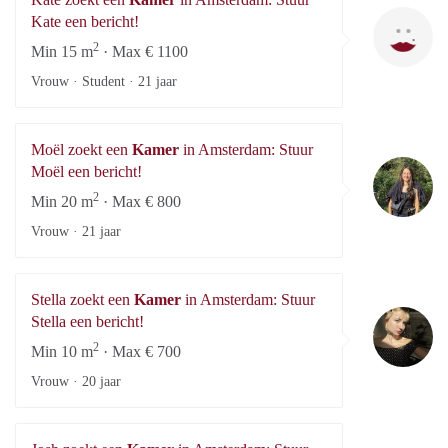
Ka
Kate een bericht!
2
Min 15 m
· Max € 1100
Vrouw · Student ·
21 jaar
Moël zoekt een
Kamer
in Amsterdam: Stuur
Mo
Moël een bericht!
2
Min 20 m
· Max € 800
Vrouw ·
21 jaar
Stella zoekt een
Kamer
in Amsterdam: Stuur
St
Stella een bericht!
2
Min 10 m
· Max € 700
Vrouw ·
20 jaar