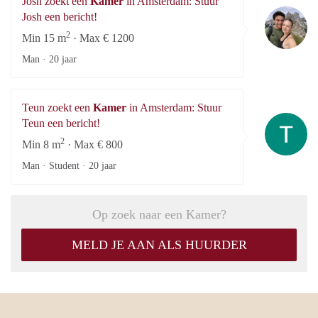
Josh zoekt een
Kamer
in Amsterdam: Stuur
Jo
Josh een bericht!
2
Min 15 m
· Max € 1200
Man ·
20 jaar
Teun zoekt een
Kamer
in Amsterdam: Stuur
Te
Teun een bericht!
2
Min 8 m
· Max € 800
Man · Student ·
20 jaar
Op zoek naar een Kamer?
MELD JE AAN ALS HUURDER