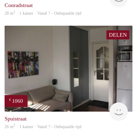
Conradstraat
2
28 m
· 1 kamer · Vanaf ? - Onbepaalde tijd
DELEN
1060
€
rent
Spuistraat
2
26 m
· 1 kamer · Vanaf ? - Onbepaalde tijd