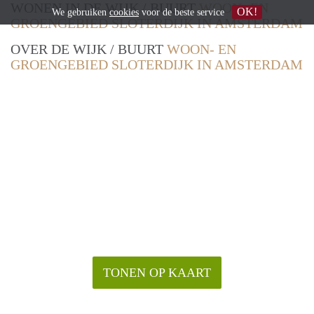
WONEN IN DE WIJK / BUURT
WOON- EN
OK!
We gebruiken
cookies
voor de beste service
GROENGEBIED SLOTERDIJK IN AMSTERDAM
OVER DE WIJK / BUURT
WOON- EN
GROENGEBIED SLOTERDIJK IN AMSTERDAM
TONEN OP KAART