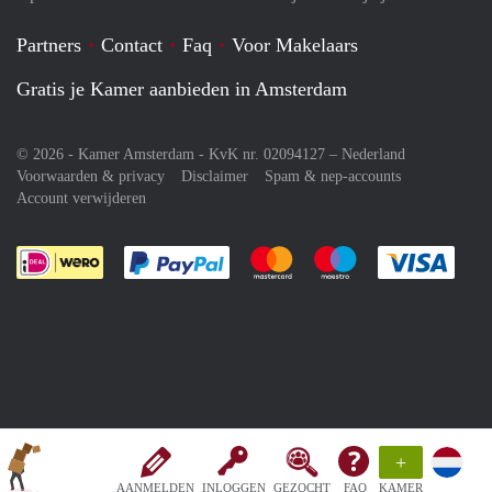
Partners
Contact
Faq
Voor Makelaars
Gratis je Kamer aanbieden in Amsterdam
© 2026 - Kamer Amsterdam - KvK nr. 02094127 –
Nederland
Voorwaarden & privacy
Disclaimer
Spam & nep-accounts
Account verwijderen
Je rekent gemakkelijk af met Paypal
Je rekent gemakkelijk af met M
Je rekent gemakkelij
Je re
+
AANMELDEN
INLOGGEN
GEZOCHT
FAQ
KAMER