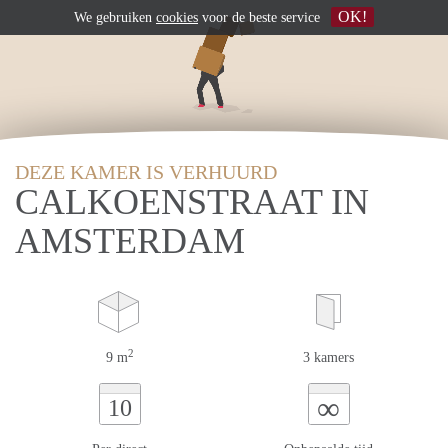
OK!
We gebruiken
cookies
voor de beste service
DEZE KAMER IS VERHUURD
CALKOENSTRAAT IN
AMSTERDAM
2
9 m
3 kamers
∞
10