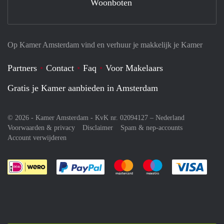
Woonboten
Op Kamer Amsterdam vind en verhuur je makkelijk je Kamer
Partners
Contact
Faq
Voor Makelaars
Gratis je Kamer aanbieden in Amsterdam
© 2026 - Kamer Amsterdam - KvK nr. 02094127 –
Nederland
Voorwaarden & privacy
Disclaimer
Spam & nep-accounts
Account verwijderen
Je rekent gemakkelijk af met Paypal
Je rekent gemakkelijk af met M
Je rekent gemakkelij
Je re