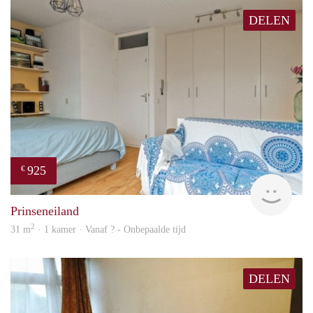
DELEN
925
€
Woni
Prinseneiland
2
31 m
· 1 kamer · Vanaf ? - Onbepaalde tijd
DELEN