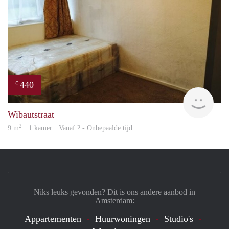
440
€
finde
Wibautstraat
2
9 m
· 1 kamer · Vanaf ? - Onbepaalde tijd
Niks leuks gevonden? Dit is ons andere aanbod in
Amsterdam:
Appartementen
Huurwoningen
Studio's