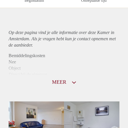
Begindatum
Onbepaalde tijd
Op deze pagina vind je alle informatie over deze Kamer in
Amsterdam. Als je vragen hebt kun je contact opnemen met
de aanbieder.
Bemiddelingskosten
Nee
Object
Direct bij de eigenaar
Borg
MEER
690
Garantiestelling
Niet mogelijk
Huurtoeslag
Niet mogelijk
Inkomen eis
N.V.T.