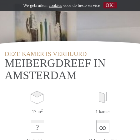
OK!
We gebruiken
cookies
voor de beste service
DEZE KAMER IS VERHUURD
MEIBERGDREEF IN
AMSTERDAM
2
17 m
1 kamer
∞
?