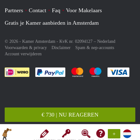
Partners
Contact
Faq
Voor Makelaars
Gratis je Kamer aanbieden in Amsterdam
© 2026 - Kamer Amsterdam - KvK nr. 02094127 –
Nederland
Voorwaarden & privacy
Disclaimer
Spam & nep-accounts
Account verwijderen
Je rekent gemakkelijk af met Paypal
Je rekent gemakkelijk af met M
Je rekent gemakkelij
Je re
€ 730 | NU REAGEREN
+