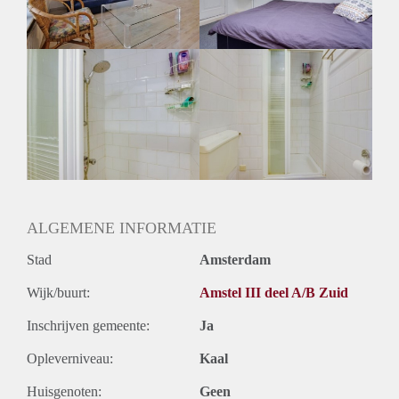
Huurtermijn
Onbepaalde termijn
Oplevering
Gemeubileerd
ALGEMENE INFORMATIE
Stad
Amsterdam
Wijk/buurt:
Amstel III deel A/B Zuid
Inschrijven gemeente:
Ja
Opleverniveau:
Kaal
Huisgenoten:
Geen