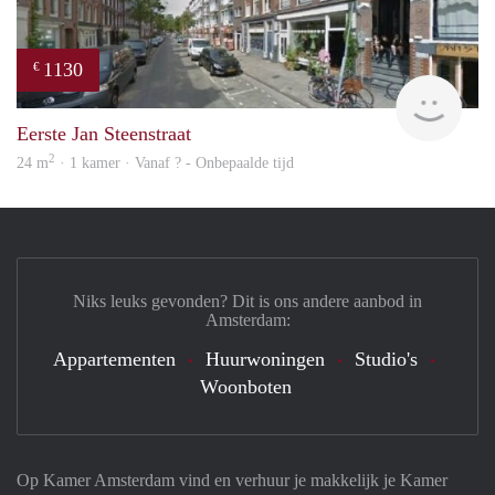
1130
€
finde
Eerste Jan Steenstraat
2
24 m
· 1 kamer · Vanaf ? - Onbepaalde tijd
Niks leuks gevonden? Dit is ons andere aanbod in
Amsterdam:
Appartementen
Huurwoningen
Studio's
Woonboten
Op Kamer Amsterdam vind en verhuur je makkelijk je Kamer