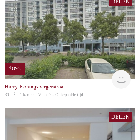
DELEN
895
€
rent
Harry Koningsbergerstraat
2
30 m
· 1 kamer · Vanaf ? - Onbepaalde tijd
DELEN