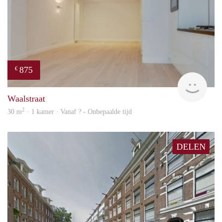
875
€
rent
Waalstraat
2
30 m
· 1 kamer · Vanaf ? - Onbepaalde tijd
DELEN