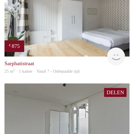
875
€
finde
Sarphatistraat
2
25 m
· 1 kamer · Vanaf ? - Onbepaalde tijd
DELEN