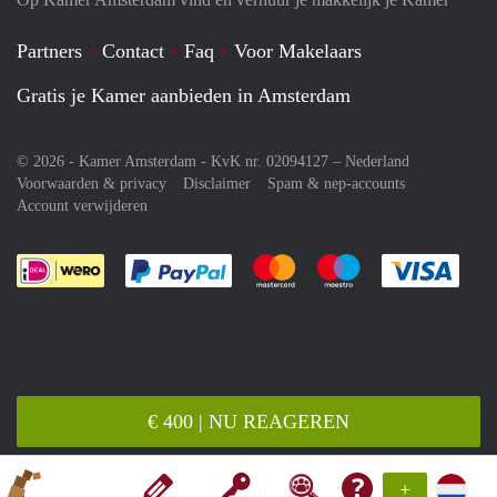
Partners
Contact
Faq
Voor Makelaars
Gratis je Kamer aanbieden in Amsterdam
© 2026 - Kamer Amsterdam - KvK nr. 02094127 –
Nederland
Voorwaarden & privacy
Disclaimer
Spam & nep-accounts
Account verwijderen
Je rekent gemakkelijk af met Paypal
Je rekent gemakkelijk af met M
Je rekent gemakkelij
Je re
€ 400 | NU REAGEREN
+