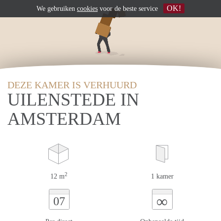
OK!
We gebruiken
cookies
voor de beste service
DEZE KAMER IS VERHUURD
UILENSTEDE IN
AMSTERDAM
2
12 m
1 kamer
∞
07