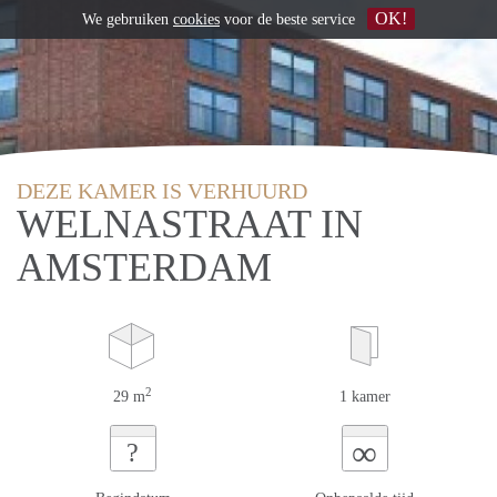
OK!
We gebruiken
cookies
voor de beste service
DEZE KAMER IS VERHUURD
WELNASTRAAT IN
AMSTERDAM
2
29 m
1 kamer
∞
?