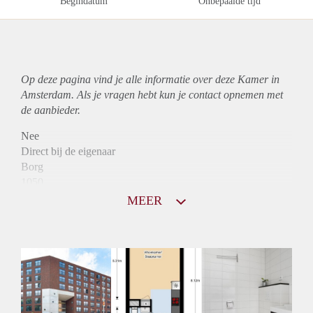
Begindatum
Onbepaalde tijd
Op deze pagina vind je alle informatie over deze Kamer in
Amsterdam. Als je vragen hebt kun je contact opnemen met
de aanbieder.
Nee
Direct bij de eigenaar
Borg
1050
Garantiestelling
MEER
Mogelijk
Huurtoeslag
Mogelijk
Inkomen eis
N.V.T.
Huurtermijn
Onbepaalde termijn