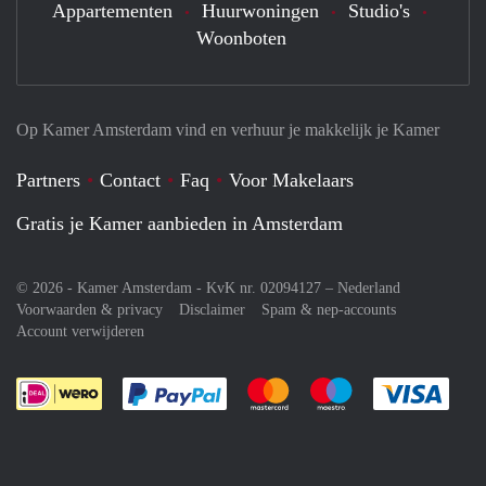
Appartementen
Huurwoningen
Studio's
Woonboten
Op Kamer Amsterdam vind en verhuur je makkelijk je Kamer
Partners
Contact
Faq
Voor Makelaars
Gratis je Kamer aanbieden in Amsterdam
© 2026 - Kamer Amsterdam - KvK nr. 02094127 –
Nederland
Voorwaarden & privacy
Disclaimer
Spam & nep-accounts
Account verwijderen
Je rekent gemakkelijk af met Paypal
Je rekent gemakkelijk af met M
Je rekent gemakkelij
Je re