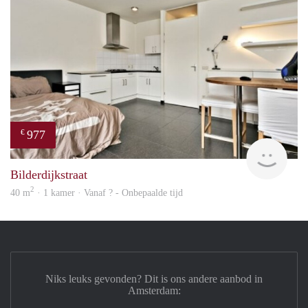
977
€
finde
Bilderdijkstraat
2
40 m
· 1 kamer · Vanaf ? - Onbepaalde tijd
Niks leuks gevonden? Dit is ons andere aanbod in
Amsterdam: