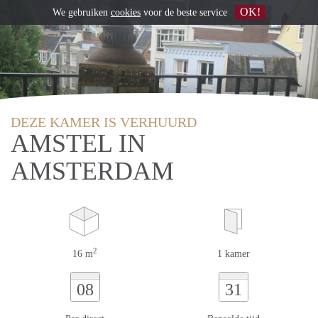
OK!
We gebruiken
cookies
voor de beste service
DEZE KAMER IS VERHUURD
AMSTEL IN
AMSTERDAM
2
16 m
1 kamer
08
31