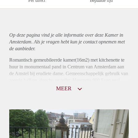
Per direct
Bepaalde tijd
Op deze pagina vind je alle informatie over deze Kamer in
Amsterdam. Als je vragen hebt kun je contact opnemen met
de aanbieder.
Romantisch gemeubileerde kamer(16m2) met kitchenette te
huur in monumentaal pand in Centrum van Amsterdam aan
de Amstel bij erudiete dame. Gemeenschappelijk gebruik van
zonnig balkon, douche en toilet. Huurprijs 800 Euro excl.
Borg 2 maanden huur. Inschrijven mogelijk.
MEER