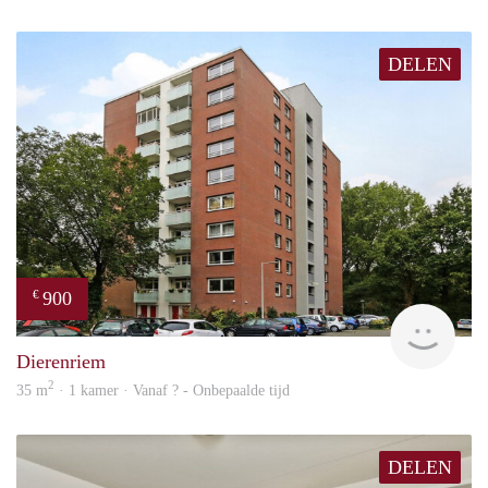
DELEN
900
€
finde
Dierenriem
2
35 m
· 1 kamer · Vanaf ? - Onbepaalde tijd
DELEN