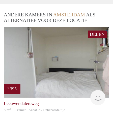
ANDERE KAMERS IN
AMSTERDAM
ALS
ALTERNATIEF VOOR DEZE LOCATIE
DELEN
395
€
finde
Leeuwendalersweg
2
8 m
· 1 kamer · Vanaf ? - Onbepaalde tijd