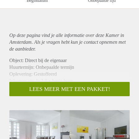
Begindatum
Onbepaalde tijd
Op deze pagina vind je alle informatie over deze Kamer in
Amsterdam. Als je vragen hebt kun je contact opnemen met
de aanbieder.
Object: Direct bij de eigenaar
Huurtermijn: Onbepaalde termijn
Oplevering: Gestoffeerd
Inkomen eis: Ja 2,8 x bruto huur
Garantiestelling mogelijk: Ja
LEES MEER MET EEN PAKKET!
Borg: 1 maand
Bemiddeling kosten: Nee
Internet: Ja
Gedeelde keuken: Nee
Gedeelde Douche: Nee
Gedeelde woonkamer: Nee
Huisgenoten: Nee