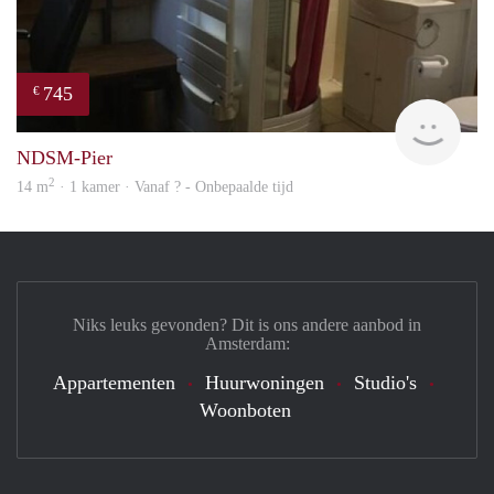
745
€
finde
NDSM-Pier
2
14 m
· 1 kamer · Vanaf ? - Onbepaalde tijd
Niks leuks gevonden? Dit is ons andere aanbod in
Amsterdam:
Appartementen
Huurwoningen
Studio's
Woonboten