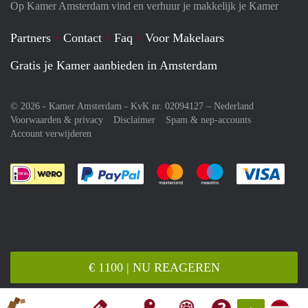
Op Kamer Amsterdam vind en verhuur je makkelijk je Kamer
Partners
Contact
Faq
Voor Makelaars
Gratis je Kamer aanbieden in Amsterdam
© 2026 - Kamer Amsterdam - KvK nr. 02094127 –
Nederland
Voorwaarden & privacy
Disclaimer
Spam & nep-accounts
Account verwijderen
Je rekent gemakkelijk af met Paypal
Je rekent gemakkelijk af met M
Je rekent gemakkelij
Je re
€ 1100 | NU REAGEREN