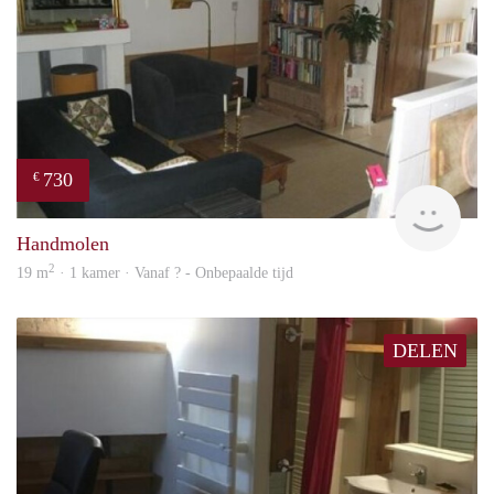
730
€
rent
Handmolen
2
19 m
· 1 kamer · Vanaf ? - Onbepaalde tijd
DELEN