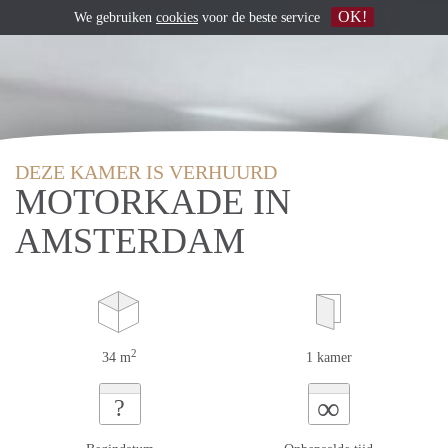
OK!
We gebruiken
cookies
voor de beste service
DEZE KAMER IS VERHUURD
MOTORKADE IN
AMSTERDAM
2
34 m
1 kamer
∞
?