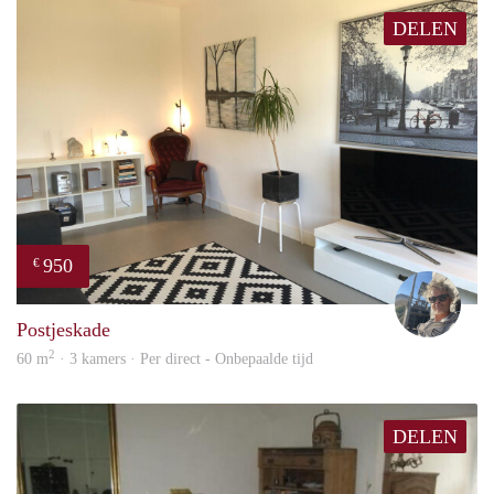
DELEN
950
€
Ewou
Postjeskade
2
60 m
· 3 kamers · Per direct - Onbepaalde tijd
DELEN