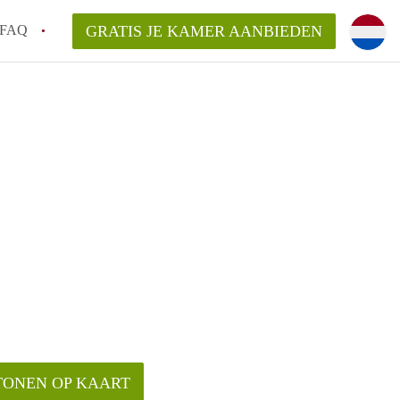
FAQ
GRATIS JE KAMER AANBIEDEN
 een onzelfstandige woonruimte (kamer) in
j een kamer in Amsterdam?
ermen voor een kamer in Amsterdam en wat
r?
 Amsterdam?
en voor de huurder?
TONEN OP KAART