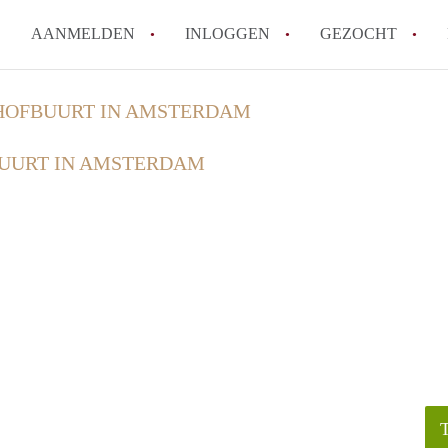
AANMELDEN
INLOGGEN
GEZOCHT
Wat is het puntensysteem voor
HOFBUURT IN AMSTERDAM
Amsterdam?
UURT IN AMSTERDAM
Wat zijn de opzegtermijnen bi
Wat zijn de populairste zoekt
betekent dit voor jou als zoeke
Wat is een studentenkamer in
Waarom geen bemiddelingskost
Alle veelgestelde vragen