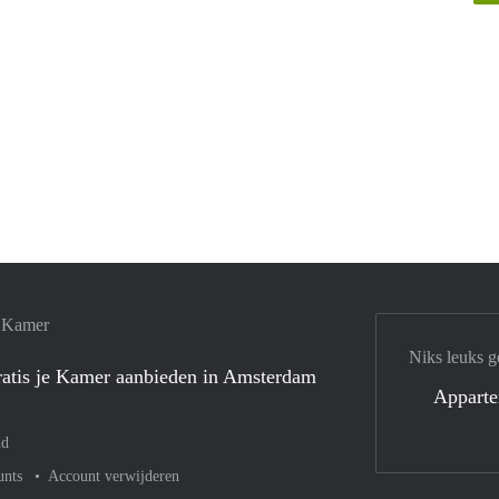
e Kamer
Niks leuks g
atis je Kamer aanbieden in Amsterdam
Appart
nd
unts
Account verwijderen