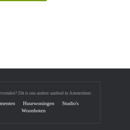
evonden? Dit is ons andere aanbod in Amsterdam:
ementen
Huurwoningen
Studio's
Woonboten