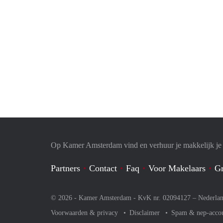
Op Kamer Amsterdam vind en verhuur je makkelijk j
Partners
Contact
Faq
Voor Makelaars
Gr
© 2026 - Kamer Amsterdam - KvK nr. 02094127 –
Nederla
Voorwaarden & privacy
Disclaimer
Spam & nep-acco