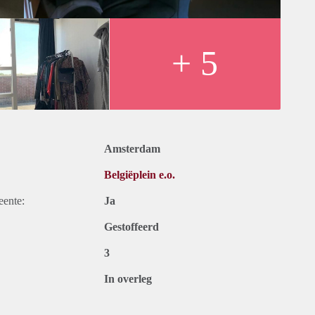
eg, zeilstraat en hoofddorpplein!
+ 5
Amsterdam
Belgiëplein e.o.
eente:
Ja
Gestoffeerd
3
In overleg