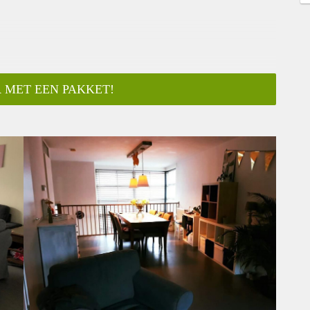
 MET EEN PAKKET!
bergkast, in een huis van 144m2. De woning heeft 4
ootjes) met een grote gezellige gemeenschappelijk ingerichte
 een aparte keuken met zit/eet gedeelte en keuken met
iletten en een badkamer met bad en douche gedeelte. De kamer
parkeren in de fietsgarage en het is gratis parkeren voor de deur
jr. (young-professional, doctoraal, onderzoeker.
id en een schoon huis. Soms samen eten, spelletje spelen of
et minimum ?). Wij zelf werken in de zorg, onderzoek en ICT
en wij allemaal thuis, dus we zoeken iemand die ook een
elgiëplein