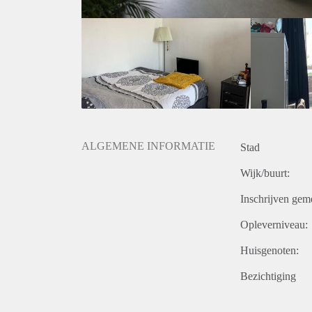
5 min fietsen naar metrohalte Henk Sneevlietweg.
15 min fietsen naar het vondelpark, amstelveensew
ALGEMENE INFORMATIE
Stad
Wijk/buurt:
Inschrijven gem
Opleverniveau:
Huisgenoten:
Bezichtiging