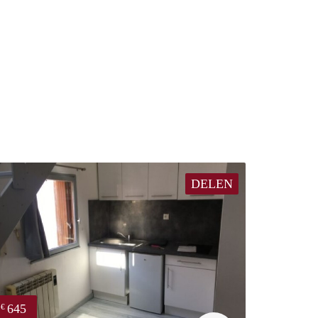
DELEN
645
€