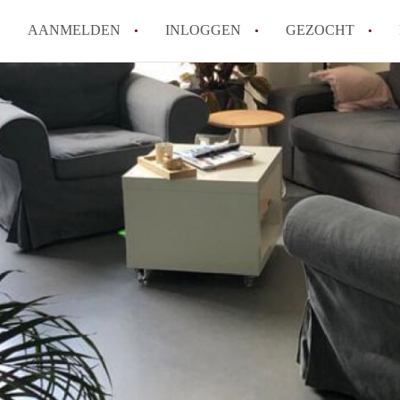
AANMELDEN
INLOGGEN
GEZOCHT
Wat is het puntensysteem voor
Amsterdam?
Wat zijn de opzegtermijnen bi
Wat zijn de populairste zoekt
betekent dit voor jou als zoeke
Wat is een studentenkamer in
Waarom geen bemiddelingskost
Alle veelgestelde vragen