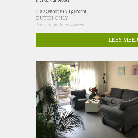
Huisgenootje (V) gezocht!
DUTCH ONLY
Amsterdam Nieuw-West
Per direct voor onbepaalde tijd
Wat bieden wij?
LEES MEER
Een kamer van +/- 11 m2 met separaat een aparte op
woonlagen (4 slaapkamers dus 3 vrouwelijke huisgen
woonkamer met aangrenzend een tuin, het huis heeft
vaatwasser en voldoende opbergruimte. Verder 2 to
in kwestie grenst aan het dakterras. Je kan je veilig 
voor een !
Wat zoeken wij?
Vrouwelijke werkende huisgenoot tussen de 24 en 29 
zorgmedewerker verras ons!) Je houdt van gezellighe
doen we een stappen challenge (10.000 stappen is h
maar veel achter de computer en op dit moment werk
beetje dat ritme heeft.
1 min fietsen of 3 min lopen voor winkelen op het B
2 min lopen naar naar tram 2