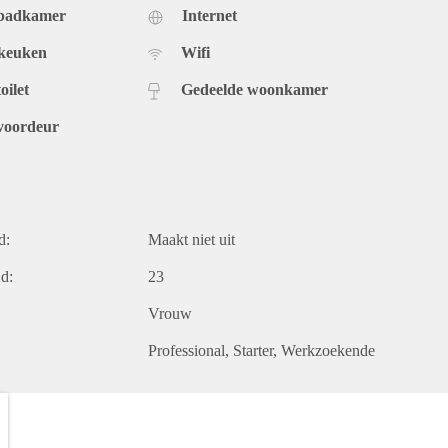
 badkamer
Internet
 keuken
Wifi
oilet
Gedeelde woonkamer
voordeur
d:
Maakt niet uit
d:
23
Vrouw
Professional
Starter
Werkzoekende