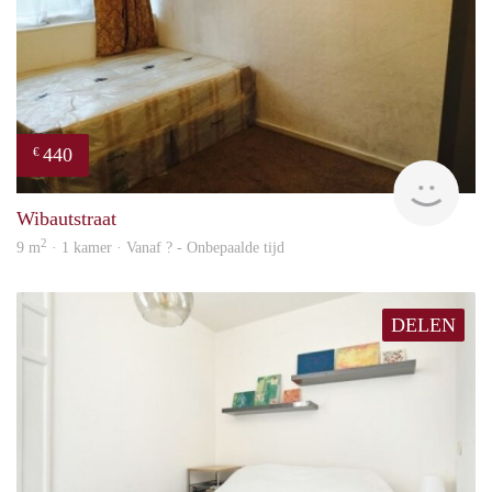
440
€
finde
Wibautstraat
2
9 m
· 1 kamer · Vanaf ? - Onbepaalde tijd
DELEN