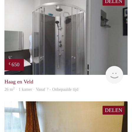
DELEN
650
€
finde
Haag en Veld
2
26 m
· 1 kamer · Vanaf ? - Onbepaalde tijd
DELEN