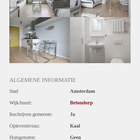
Geslacht huisgenoten: N.v.t.
ALGEMENE INFORMATIE
Stad
Amsterdam
Wijk/buurt:
Betondorp
Inschrijven gemeente:
Ja
Opleverniveau:
Kaal
Huisgenoten:
Geen