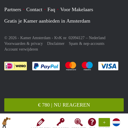
Partners
Contact
Faq
Voor Makelaars
Gratis je Kamer aanbieden in Amsterdam
© 2026 - Kamer Amsterdam - KvK nr. 02094127 –
Nederland
Voorwaarden & privacy
Disclaimer
Spam & nep-accounts
Account verwijderen
Je rekent gemakkelijk af met Paypal
Je rekent gemakkelijk af met M
Je rekent gemakkelij
Je re
€ 780 | NU REAGEREN
+