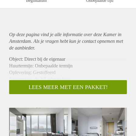
Begindatum
Onbepaalde tijd
Op deze pagina vind je alle informatie over deze Kamer in
Amsterdam. Als je vragen hebt kun je contact opnemen met
de aanbieder.
Object: Direct bij de eigenaar
Huurtermijn: Onbepaalde termijn
Oplevering: Gestoffeerd
Inkomen eis: Ja 2,7 x bruto huur
Garantiestelling mogelijk: Ja
LEES MEER MET EEN PAKKET!
Borg: 1 maand
Bemiddeling kosten: Nee
Internet: Ja
Gedeelde keuken: Nee
Gedeelde Douche: Nee
Gedeelde woonkamer: Nee
Huisgenoten: Nee