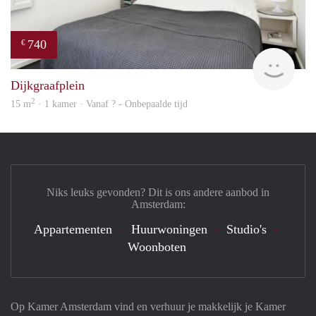
740
€
finde
Dijkgraafplein
2
15 m
· 1 kamer · Vanaf ? - Onbepaalde tijd
Niks leuks gevonden? Dit is ons andere aanbod in
Amsterdam:
Appartementen
Huurwoningen
Studio's
Woonboten
Op Kamer Amsterdam vind en verhuur je makkelijk je Kamer