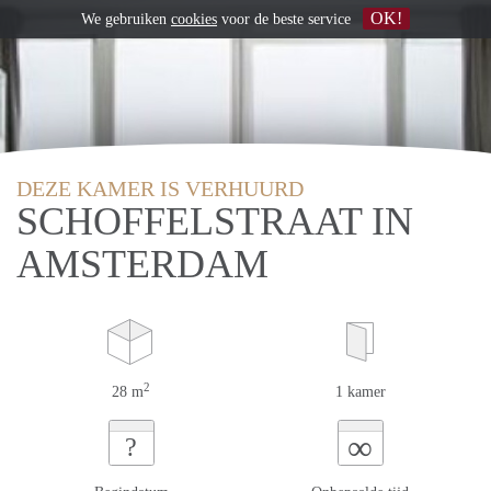
OK!
We gebruiken
cookies
voor de beste service
DEZE KAMER IS VERHUURD
SCHOFFELSTRAAT IN
AMSTERDAM
2
28 m
1 kamer
∞
?