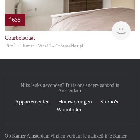
635
€
finde
Courbetstraat
2
18 m
· 1 kamer · Vanaf ? - Onbepaalde tijd
Niks leuks gevonden? Dit is ons andere aanbod in
Amsterdam:
Appartementen
Huurwoningen
Studio's
Woonboten
Op Kamer Amsterdam vind en verhuur je makkelijk je Kamer