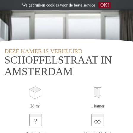
OK!
We gebruiken
cookies
voor de beste service
DEZE KAMER IS VERHUURD
SCHOFFELSTRAAT IN
AMSTERDAM
2
28 m
1 kamer
∞
?