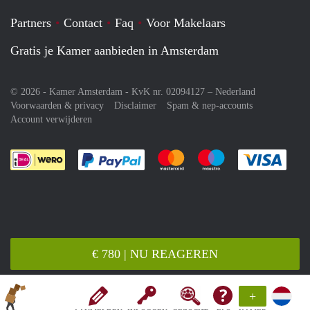
Partners
Contact
Faq
Voor Makelaars
Gratis je Kamer aanbieden in Amsterdam
© 2026 - Kamer Amsterdam - KvK nr. 02094127 –
Nederland
Voorwaarden & privacy
Disclaimer
Spam & nep-accounts
Account verwijderen
Je rekent gemakkelijk af met Paypal
Je rekent gemakkelijk af met M
Je rekent gemakkelij
Je re
€ 780 | NU REAGEREN
+