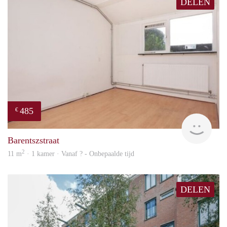
DELEN
485
€
finde
Barentszstraat
2
11 m
· 1 kamer · Vanaf ? - Onbepaalde tijd
DELEN