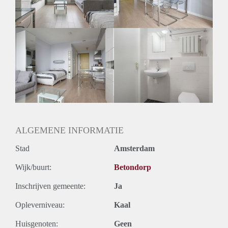
Huurtermijn
Onbepaalde termijn
Oplevering
Gestoffeerd
ALGEMENE INFORMATIE
Stad
Amsterdam
Wijk/buurt:
Betondorp
Inschrijven gemeente:
Ja
Opleverniveau:
Kaal
Huisgenoten:
Geen