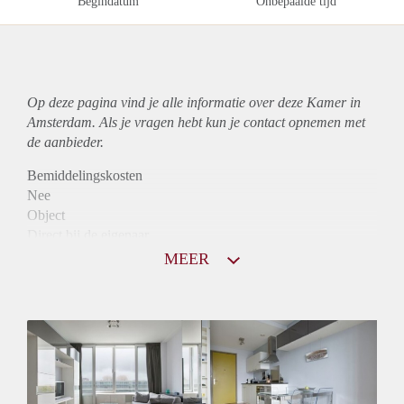
Begindatum
Onbepaalde tijd
Op deze pagina vind je alle informatie over deze Kamer in
Amsterdam. Als je vragen hebt kun je contact opnemen met
de aanbieder.
Bemiddelingskosten
Nee
Object
Direct bij de eigenaar
Borg
MEER
760
Garantiestelling
Mogelijk
Huurtoeslag
Mogelijk
Inkomen eis
2,8 X Maandhuur Bruto