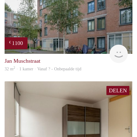
1100
€
finde
Jan Muschstraat
2
32 m
· 1 kamer · Vanaf ? - Onbepaalde tijd
DELEN