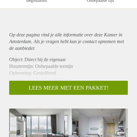
Begindatum
Onbepaalde tijd
Op deze pagina vind je alle informatie over deze Kamer in
Amsterdam. Als je vragen hebt kun je contact opnemen met
de aanbieder.
Object: Direct bij de eigenaar
Huurtermijn: Onbepaalde termijn
Oplevering: Gestoffeerd
Inkomen eis: Ja 2,7 x bruto huur
Garantiestelling mogelijk: Ja
LEES MEER MET EEN PAKKET!
Borg: 1 maand
Bemiddeling kosten: Nee
Internet: Ja
Gedeelde keuken: Nee
Gedeelde Douche: Nee
Gedeelde woonkamer: Nee
Huisgenoten: Nee