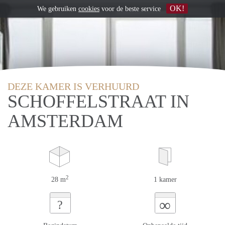
OK!
We gebruiken
cookies
voor de beste service
DEZE KAMER IS VERHUURD
SCHOFFELSTRAAT IN
AMSTERDAM
2
28 m
1 kamer
∞
?