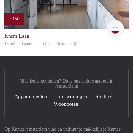
950
€
Cind
Knsm Laan
2
18 m
· 1 kamer · Per direct - Bepaalde tijd
Niks leuks gevonden? Dit is ons andere aanbod in
Amsterdam:
Appartementen
Huurwoningen
Studio's
Woonboten
Op Kamer Amsterdam vind en verhuur je makkelijk je Kamer