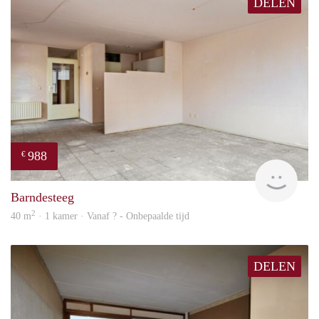
DELEN
988
€
Woni
Barndesteeg
2
40 m
· 1 kamer · Vanaf ? - Onbepaalde tijd
DELEN