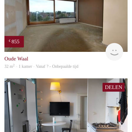
855
€
finde
Oude Waal
2
32 m
· 1 kamer · Vanaf ? - Onbepaalde tijd
DELEN