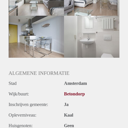
Geslacht huisgenoten: N.v.t.
ALGEMENE INFORMATIE
Stad
Amsterdam
Wijk/buurt:
Betondorp
Inschrijven gemeente:
Ja
Opleverniveau:
Kaal
Huisgenoten:
Geen