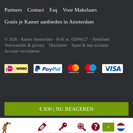
Partners
Contact
Faq
Voor Makelaars
Gratis je Kamer aanbieden in Amsterdam
© 2026 - Kamer Amsterdam - KvK nr. 02094127 –
Nederland
Voorwaarden & privacy
Disclaimer
Spam & nep-accounts
Account verwijderen
Je rekent gemakkelijk af met Paypal
Je rekent gemakkelijk af met M
Je rekent gemakkelij
Je re
€ 830 | NU REAGEREN
+