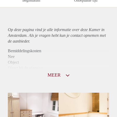
Begindatum
Onbepaalde tijd
Op deze pagina vind je alle informatie over deze Kamer in
Amsterdam. Als je vragen hebt kun je contact opnemen met
de aanbieder.
Bemiddelingskosten
Nee
Object
Direct bij de eigenaar
Borg
MEER
770
Garantiestelling
Niet mogelijk
Huurtoeslag
Mogelijk
Inkomen eis
N.V.T.