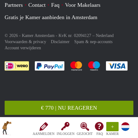
Partners
Contact
Faq
Voor Makelaars
Gratis je Kamer aanbieden in Amsterdam
© 2026 - Kamer Amsterdam - KvK nr. 02094127 –
Nederland
Voorwaarden & privacy
Disclaimer
Spam & nep-accounts
Account verwijderen
Je rekent gemakkelijk af met Paypal
Je rekent gemakkelijk af met M
Je rekent gemakkelij
Je re
€ 770 | NU REAGEREN
+
AANMELDEN
INLOGGEN
GEZOCHT
FAQ
KAMER