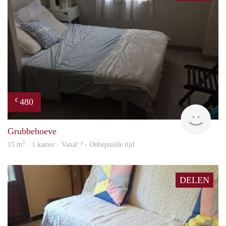
480
€
finde
Grubbehoeve
2
15 m
· 1 kamer · Vanaf ? - Onbepaalde tijd
DELEN