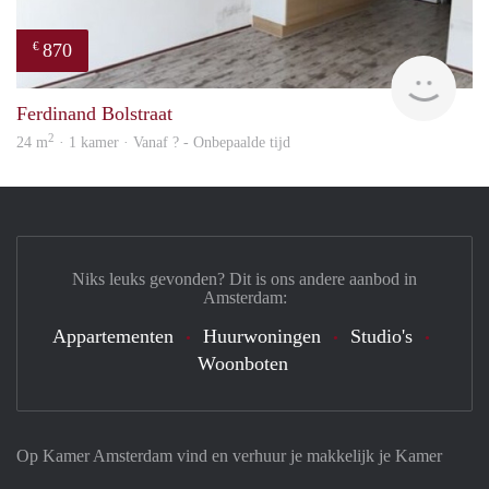
870
€
rent
Ferdinand Bolstraat
2
24 m
· 1 kamer · Vanaf ? - Onbepaalde tijd
Niks leuks gevonden? Dit is ons andere aanbod in
Amsterdam:
Appartementen
Huurwoningen
Studio's
Woonboten
Op Kamer Amsterdam vind en verhuur je makkelijk je Kamer