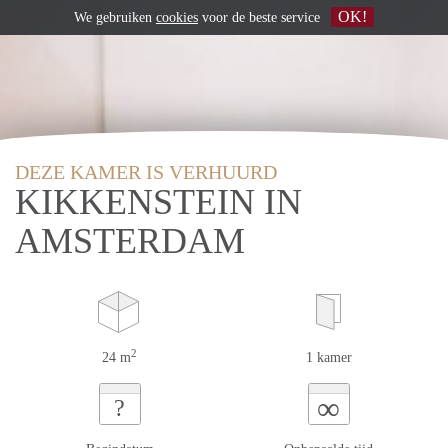
OK!
We gebruiken
cookies
voor de beste service
DEZE KAMER IS VERHUURD
KIKKENSTEIN IN
AMSTERDAM
2
24 m
1 kamer
∞
?