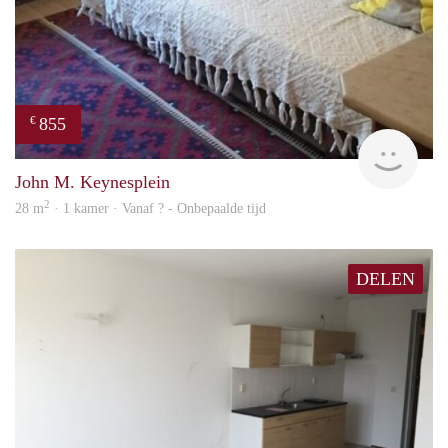
855
€
finde
John M. Keynesplein
2
28 m
· 1 kamer · Vanaf ? - Onbepaalde tijd
DELEN