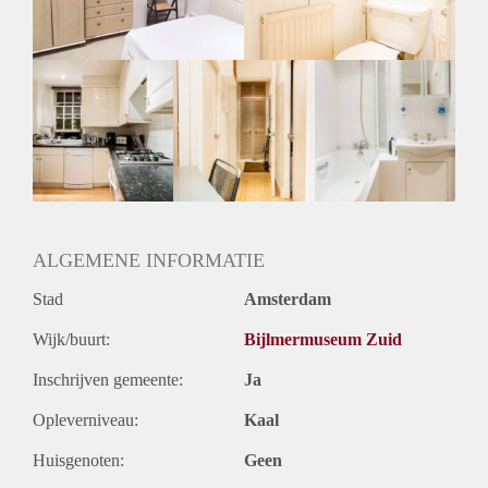
Huurtermijn
Onbepaalde termijn
Oplevering
Kaal
ALGEMENE INFORMATIE
Stad
Amsterdam
Wijk/buurt:
Bijlmermuseum Zuid
Inschrijven gemeente:
Ja
Opleverniveau:
Kaal
Huisgenoten:
Geen