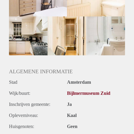
Geslacht huisgenoten: N.v.t.
ALGEMENE INFORMATIE
Stad
Amsterdam
Wijk/buurt:
Bijlmermuseum Zuid
Inschrijven gemeente:
Ja
Opleverniveau:
Kaal
Huisgenoten:
Geen