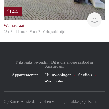
1215
€
rent
Welnastraat
2
28 m
· 1 kamer · Vanaf ? - Onbepaalde tijd
Niks leuks gevonden? Dit is ons andere aanbod in
Amsterdam:
Appartementen
Huurwoningen
Studio's
Woonboten
Op Kamer Amsterdam vind en verhuur je makkelijk je Kamer