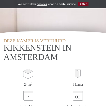
OK!
We gebruiken
cookies
voor de beste service
DEZE KAMER IS VERHUURD
KIKKENSTEIN IN
AMSTERDAM
2
24 m
1 kamer
∞
?