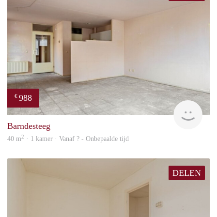
988
€
Woni
Barndesteeg
2
40 m
· 1 kamer · Vanaf ? - Onbepaalde tijd
DELEN