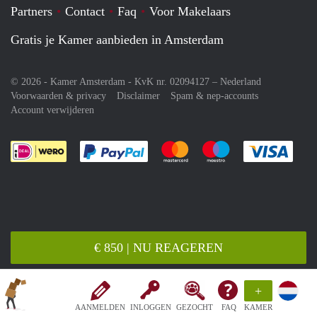
Partners
Contact
Faq
Voor Makelaars
Gratis je Kamer aanbieden in Amsterdam
© 2026 - Kamer Amsterdam - KvK nr. 02094127 –
Nederland
Voorwaarden & privacy
Disclaimer
Spam & nep-accounts
Account verwijderen
Je rekent gemakkelijk af met Paypal
Je rekent gemakkelijk af met M
Je rekent gemakkelij
Je re
€ 850 | NU REAGEREN
+
AANMELDEN
INLOGGEN
GEZOCHT
FAQ
KAMER