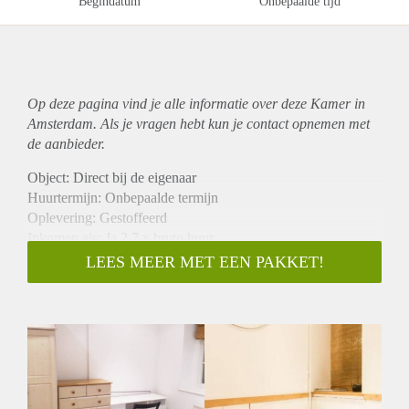
Begindatum
Onbepaalde tijd
Op deze pagina vind je alle informatie over deze Kamer in
Amsterdam. Als je vragen hebt kun je contact opnemen met
de aanbieder.
Object: Direct bij de eigenaar
Huurtermijn: Onbepaalde termijn
Oplevering: Gestoffeerd
Inkomen eis: Ja 2,7 x bruto huur
Garantiestelling mogelijk: Ja
LEES MEER MET EEN PAKKET!
Borg: 1 maand
Bemiddeling kosten: Nee
Internet: Ja
Gedeelde keuken: Nee
Gedeelde Douche: Nee
Gedeelde woonkamer: Nee
Huisgenoten: Nee