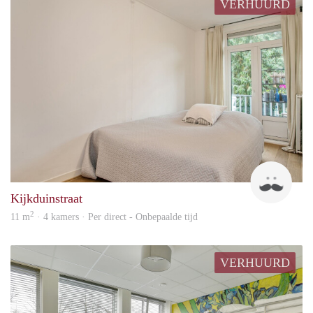
VERHUURD
Ruud
Kijkduinstraat
2
11 m
· 4 kamers · Per direct - Onbepaalde tijd
VERHUURD