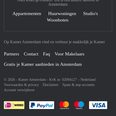
Amsterdam:
Appartementen
Huurwoningen
Studio's
Woonboten
Op Kamer Amsterdam vind en verhuur je makkelijk je Kamer
Partners
Contact
Faq
Voor Makelaars
Gratis je Kamer aanbieden in Amsterdam
© 2026 - Kamer Amsterdam - KvK nr. 02094127 –
Nederland
Voorwaarden & privacy
Disclaimer
Spam & nep-accounts
Account verwijderen
Je rekent gemakkelijk af met Paypal
Je rekent gemakkelijk af met M
Je rekent gemakkelij
Je re