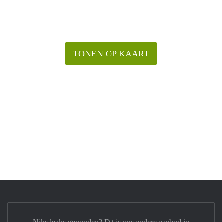
TONEN OP KAART
Niks leuks gevonden? Dit is ons andere aanbod in