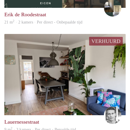
I
Erik de Roodestraat
2
21 m
· 2 kamers · Per direct - Onbepaalde tijd
VERHUURD
jorrit
Lauernessestraat
2
9 m
· 3 kamers · Per direct - Bepaalde tijd