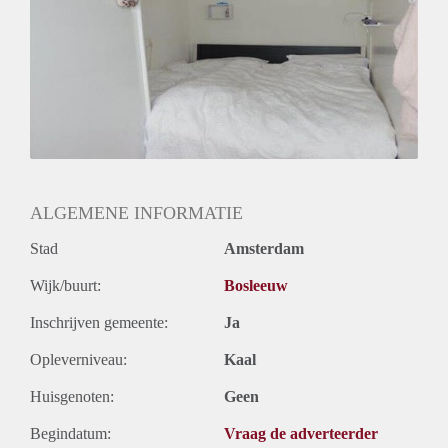
Huurtermijn
Onbepaalde termijn
Oplevering
Gestoffeerd
ALGEMENE INFORMATIE
Stad
Amsterdam
Wijk/buurt:
Bosleeuw
Inschrijven gemeente:
Ja
Opleverniveau:
Kaal
Huisgenoten:
Geen
Begindatum:
Vraag de adverteerder