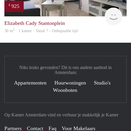
925
€
finde
Elizabeth Cady Stantonplein
2
30 m
· 1 kamer · Vanaf ? - Onbepaalde tijd
Niks leuks gevonden? Dit is ons andere aanbod in
Amsterdam:
Appartementen
Huurwoningen
Studio's
Woonboten
Op Kamer Amsterdam vind en verhuur je makkelijk je Kamer
Partners
Contact
Faq
Voor Makelaars