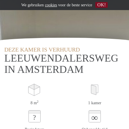
OK!
We gebruiken
cookies
voor de beste service
DEZE KAMER IS VERHUURD
LEEUWENDALERSWEG
IN AMSTERDAM
2
8 m
1 kamer
∞
?