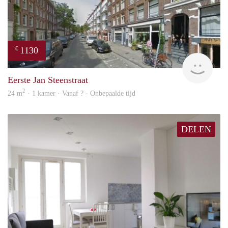
1130
€
finde
Eerste Jan Steenstraat
2
24 m
· 1 kamer · Vanaf ? - Onbepaalde tijd
DELEN