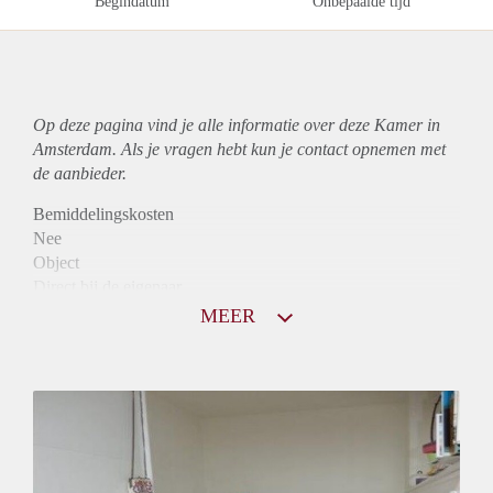
Begindatum
Onbepaalde tijd
Op deze pagina vind je alle informatie over deze Kamer in
Amsterdam. Als je vragen hebt kun je contact opnemen met
de aanbieder.
Bemiddelingskosten
Nee
Object
Direct bij de eigenaar
Borg
MEER
370
Garantiestelling
Niet mogelijk
Huurtoeslag
Niet mogelijk
Inkomen eis
N.V.T.