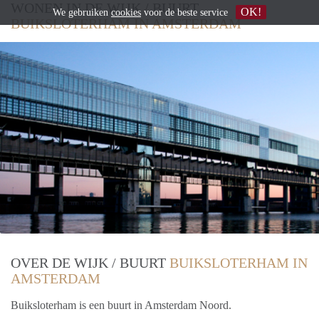
WONEN IN DE WIJK / BUURT
OK!
We gebruiken
cookies
voor de beste service
BUIKSLOTERHAM IN AMSTERDAM
OVER DE WIJK / BUURT
BUIKSLOTERHAM IN
AMSTERDAM
Buiksloterham is een buurt in Amsterdam Noord.