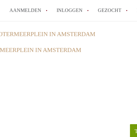
AANMELDEN
INLOGGEN
GEZOCHT
Wat is het puntensysteem voor
OTERMEERPLEIN IN AMSTERDAM
Amsterdam?
MEERPLEIN IN AMSTERDAM
Wat zijn de opzegtermijnen bi
Wat zijn de populairste zoekt
betekent dit voor jou als zoeke
Wat is een studentenkamer in
Waarom geen bemiddelingskost
Alle veelgestelde vragen