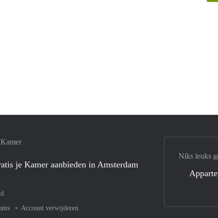
e Kamer
Niks leuks g
atis je Kamer aanbieden in Amsterdam
Appart
nd
unts
Account verwijderen