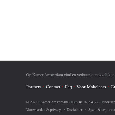
Op Kamer Amsterdam vind en verhuur je makkelijk j
Partners
Contact
Faq
Voor Makelaars
Gr
© 2026 - Kamer Amsterdam - KvK nr. 02094127 –
Nederla
Voorwaarden & privacy
Disclaimer
Spam & nep-acco