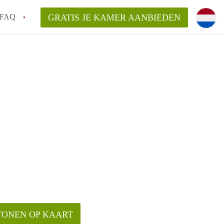
FAQ
GRATIS JE KAMER AANBIEDEN
 een onzelfstandige woonruimte (kamer) in
j een kamer in Amsterdam?
ermen voor een kamer in Amsterdam en wat
r?
 Amsterdam?
en voor de huurder?
TONEN OP KAART