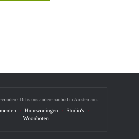
evonden? Dit is ons andere aanbod in Amsterdam:
ementen
Huurwoningen
Studio's
Woonboten