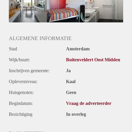
Inkomen eis
2,6 X Maandhuur Bruto
Huurtermijn
Onbepaalde termijn
Oplevering
Gestoffeerd
ALGEMENE INFORMATIE
Stad
Amsterdam
Wijk/buurt:
Buitenveldert Oost Midden
Inschrijven gemeente:
Ja
Opleverniveau:
Kaal
Huisgenoten:
Geen
Begindatum:
Vraag de adverteerder
Bezichtiging
In overleg