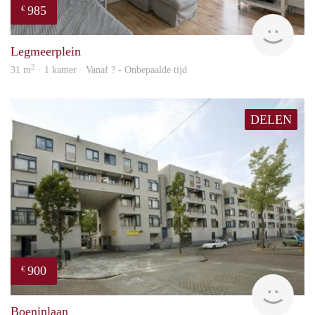
985
€
finde
Legmeerplein
2
31 m
· 1 kamer · Vanaf ? - Onbepaalde tijd
DELEN
900
€
rent
Boeninlaan