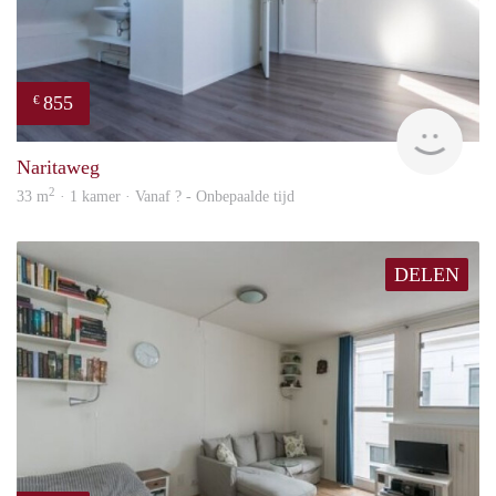
855
€
Woni
Naritaweg
2
33 m
· 1 kamer · Vanaf ? - Onbepaalde tijd
DELEN