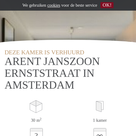
OK!
We gebruiken
cookies
voor de beste service
DEZE KAMER IS VERHUURD
ARENT JANSZOON
ERNSTSTRAAT IN
AMSTERDAM
2
30 m
1 kamer
∞
?