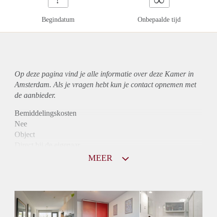
Begindatum
Onbepaalde tijd
Op deze pagina vind je alle informatie over deze Kamer in
Amsterdam. Als je vragen hebt kun je contact opnemen met
de aanbieder.
Bemiddelingskosten
Nee
Object
Direct bij de eigenaar
Borg
MEER
775
Garantiestelling
Mogelijk
Huurtoeslag
Mogelijk