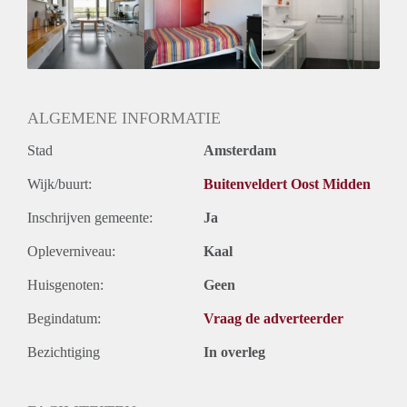
Inkomen eis
2,6 X Maandhuur Bruto
Huurtermijn
Onbepaalde termijn
Oplevering
Gestoffeerd
ALGEMENE INFORMATIE
Stad
Amsterdam
Wijk/buurt:
Buitenveldert Oost Midden
Inschrijven gemeente:
Ja
Opleverniveau:
Kaal
Huisgenoten:
Geen
Begindatum:
Vraag de adverteerder
Bezichtiging
In overleg