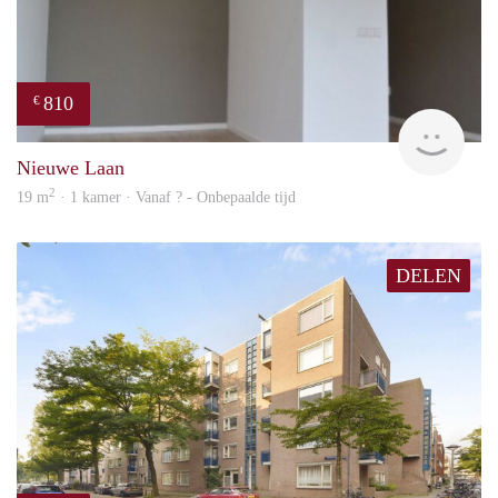
810
€
rent
Nieuwe Laan
2
19 m
· 1 kamer · Vanaf ? - Onbepaalde tijd
DELEN