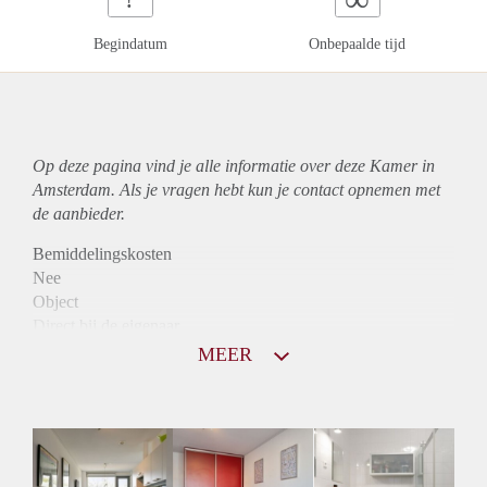
Begindatum
Onbepaalde tijd
Op deze pagina vind je alle informatie over deze Kamer in
Amsterdam. Als je vragen hebt kun je contact opnemen met
de aanbieder.
Bemiddelingskosten
Nee
Object
Direct bij de eigenaar
Borg
MEER
775
Garantiestelling
Mogelijk
Huurtoeslag
Mogelijk