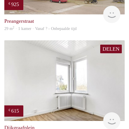
925
€
finde
Preangerstraat
2
29 m
· 1 kamer · Vanaf ? - Onbepaalde tijd
DELEN
615
€
finde
Dijkgraafplein