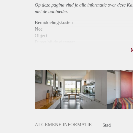
Op deze pagina vind je alle informatie over deze K
met de aanbieder.
Bemiddelingskosten
Nee
Object
Direct bij de eigenaar
Borg
775
Garantiestelling
Mogelijk
Huurtoeslag
Mogelijk
Inkomen eis
2,6 X Maandhuur Bruto
Huurtermijn
Onbepaalde termijn
Oplevering
Gestoffeerd
ALGEMENE INFORMATIE
Stad