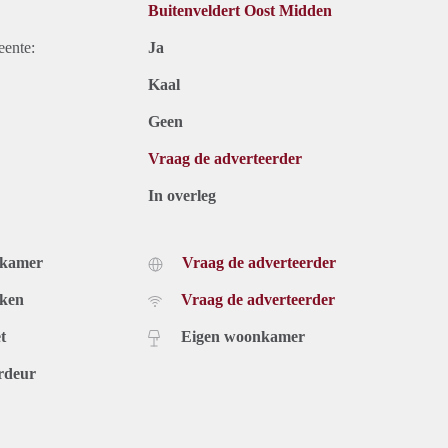
Buitenveldert Oost Midden
eente:
Ja
Kaal
Geen
Vraag de adverteerder
In overleg
dkamer
Vraag de adverteerder
uken
Vraag de adverteerder
t
Eigen woonkamer
rdeur