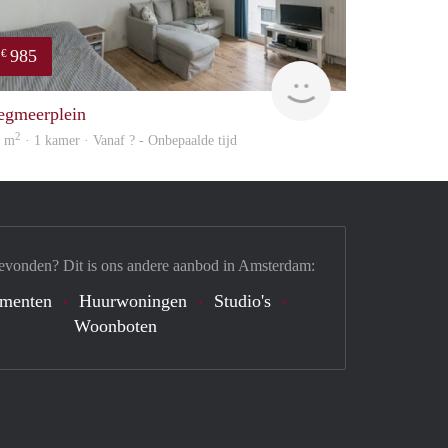
985
€
finder
egmeerplein
2
1 m
· 1 kamer · Vanaf ? - Onbepaalde tijd
evonden? Dit is ons andere aanbod in Amsterdam:
ementen
Huurwoningen
Studio's
Woonboten