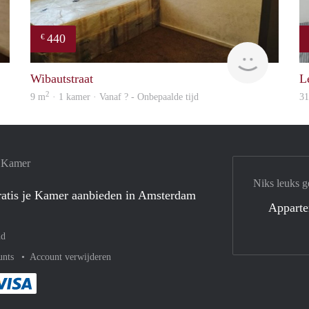
440
€
finder
finder
Wibautstraat
L
2
9 m
· 1 kamer · Vanaf ? - Onbepaalde tijd
3
e Kamer
Niks leuks g
atis je Kamer aanbieden in Amsterdam
Appart
nd
unts
Account verwijderen
met Paypal
kelijk af met Mastercard
ent gemakkelijk af met Meastro
Je rekent gemakkelijk af met Visa