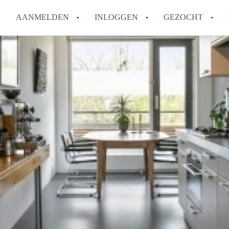
AANMELDEN
INLOGGEN
GEZOCHT
Wat is het puntensysteem voor
Amsterdam?
Wat zijn de opzegtermijnen bi
Wat zijn de populairste zoekt
betekent dit voor jou als zoeke
Wat is een studentenkamer in
Waarom geen bemiddelingskost
Alle veelgestelde vragen