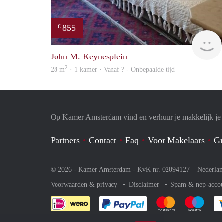
855
€
John M. Keynesplein
2
28 m
· 1 kamer · Vanaf ? - Onbepaalde tijd
Op Kamer Amsterdam vind en verhuur je makkelijk j
Partners
Contact
Faq
Voor Makelaars
Gr
© 2026 - Kamer Amsterdam - KvK nr. 02094127 –
Nederla
Voorwaarden & privacy
Disclaimer
Spam & nep-acco
Je rekent gemakkelijk af 
Je rekent gemak
Je rek