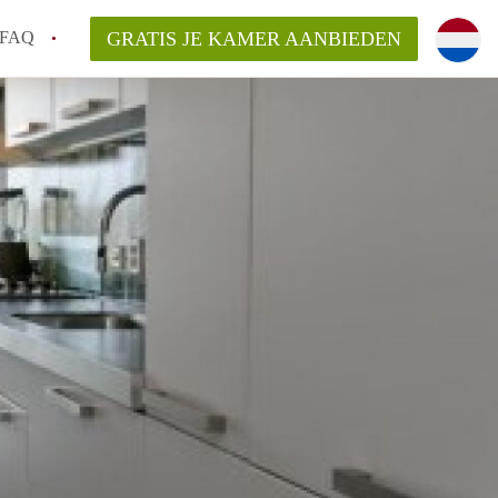
FAQ
GRATIS JE KAMER AANBIEDEN
 een onzelfstandige woonruimte (kamer) in
j een kamer in Amsterdam?
ermen voor een kamer in Amsterdam en wat
r?
 Amsterdam?
en voor de huurder?