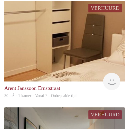
VERHUURD
Woni
Arent Janszoon Ernststraat
2
30 m
· 1 kamer · Vanaf ? - Onbepaalde tijd
VERHUURD