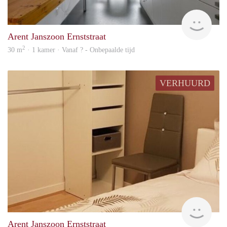
rent
Arent Janszoon Ernststraat
2
30 m
· 1 kamer · Vanaf ? - Onbepaalde tijd
VERHUURD
Woni
Arent Janszoon Ernststraat