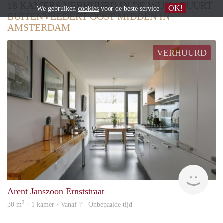
18 KAMERS VERHUURD IN DE WIJK / BUURT
OK!
We gebruiken
cookies
voor de beste service
BUITENVELDERT OOST MIDDEN IN
AMSTERDAM
VERHUURD
rent
Arent Janszoon Ernststraat
2
30 m
· 1 kamer · Vanaf ? - Onbepaalde tijd