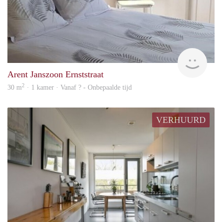
rent
Arent Janszoon Ernststraat
2
30 m
· 1 kamer · Vanaf ? - Onbepaalde tijd
VERHUURD