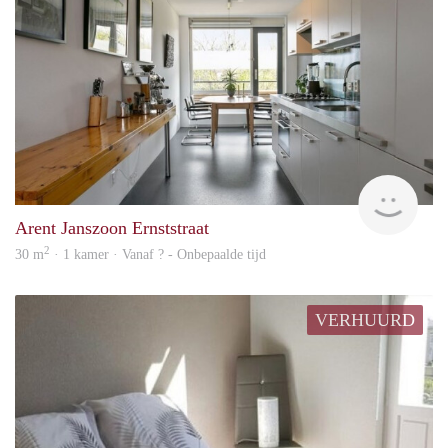
Woni
Arent Janszoon Ernststraat
2
30 m
· 1 kamer · Vanaf ? - Onbepaalde tijd
VERHUURD