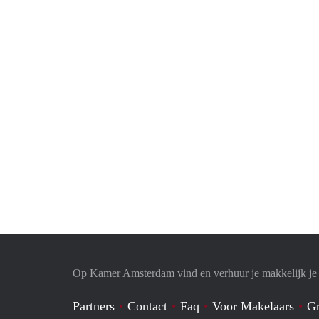
Op Kamer Amsterdam vind en verhuur je makkelijk j
Partners
Contact
Faq
Voor Makelaars
Gr