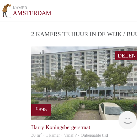
KAMER
AMSTERDAM
2 KAMERS TE HUUR IN DE WIJK / B
DELEN
895
€
Harry Koningsbergerstraat
2
30 m
· 1 kamer · Vanaf ? - Onbepaalde tijd