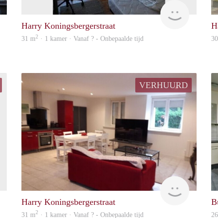
finder
Woning
Harry Koningsbergerstraat
H
2
31 m
· 1 kamer · Vanaf ? - Onbepaalde tijd
3
VERHUURD
finder
finder
Harry Koningsbergerstraat
B
2
31 m
· 1 kamer · Vanaf ? - Onbepaalde tijd
2