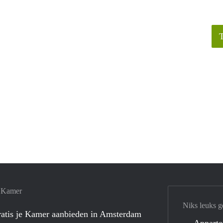
e Kamer
Niks leuks g
atis je Kamer aanbieden in Amsterdam
Appart