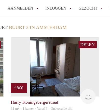
AANMELDEN
INLOGGEN
GEZOCHT
Wat is het puntensysteem voor
UURT
BUURT 3 IN AMSTERDAM
Amsterdam?
Wat zijn de opzegtermijnen bi
DELEN
Wat zijn de populairste zoekt
betekent dit voor jou als zoeke
Wat is een studentenkamer in
Waarom geen bemiddelingskost
Alle veelgestelde vragen
860
€
rent
finder
Harry Koningsbergerstraat
2
31 m
· 1 kamer · Vanaf ? - Onbepaalde tijd