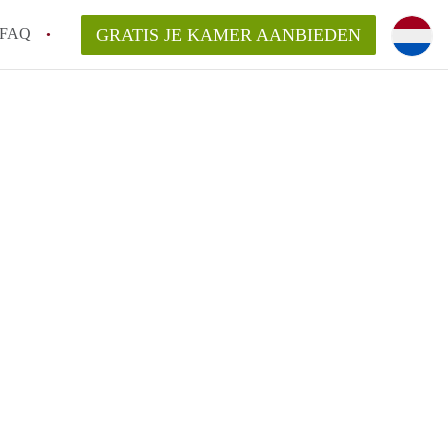
FAQ
GRATIS JE KAMER AANBIEDEN
 een onzelfstandige woonruimte (kamer) in
j een kamer in Amsterdam?
ermen voor een kamer in Amsterdam en wat
r?
 Amsterdam?
en voor de huurder?