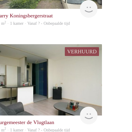
rent
arry Koningsbergerstraat
2
0 m
· 1 kamer · Vanaf ? - Onbepaalde tijd
VERHUURD
Woning
urgemeester de Vlugtlaan
2
6 m
· 1 kamer · Vanaf ? - Onbepaalde tijd