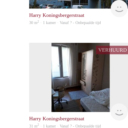
Harry Koningsbergerstraat
2
30 m
· 1 kamer · Vanaf ? - Onbepaalde tijd
VERHUURD
Harry Koningsbergerstraat
2
31 m
· 1 kamer · Vanaf ? - Onbepaalde tijd