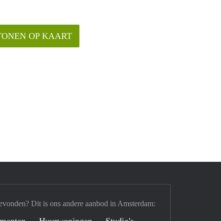
TONEN OP KAART
evonden? Dit is ons andere aanbod in Amsterdam:
ementen
Huurwoningen
Studio's