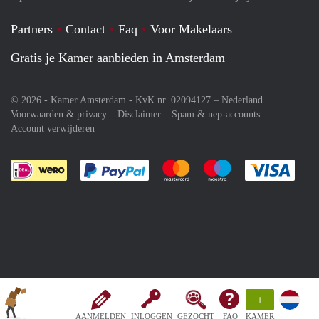
Partners
Contact
Faq
Voor Makelaars
Gratis je Kamer aanbieden in Amsterdam
© 2026 - Kamer Amsterdam - KvK nr. 02094127 –
Nederland
Voorwaarden & privacy
Disclaimer
Spam & nep-accounts
Account verwijderen
Je rekent gemakkelijk af met Paypal
Je rekent gemakkelijk af met M
Je rekent gemakkelij
Je re
+
AANMELDEN
INLOGGEN
GEZOCHT
FAQ
KAMER