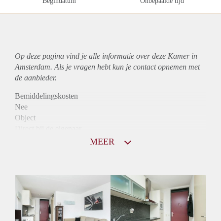
Begindatum
Onbepaalde tijd
Op deze pagina vind je alle informatie over deze Kamer in
Amsterdam. Als je vragen hebt kun je contact opnemen met
de aanbieder.
Bemiddelingskosten
Nee
Object
Direct bij de eigenaar
Borg
MEER
645
Garantiestelling
Mogelijk
Huurtoeslag
Niet mogelijk
Inkomen eis
N.V.T.