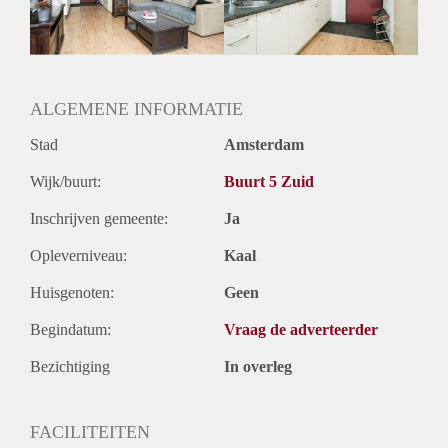
Huurtermijn
Onbepaalde termijn
Oplevering
Kaal
ALGEMENE INFORMATIE
Stad
Amsterdam
Wijk/buurt:
Buurt 5 Zuid
Inschrijven gemeente:
Ja
Opleverniveau:
Kaal
Huisgenoten:
Geen
Begindatum:
Vraag de adverteerder
Bezichtiging
In overleg
FACILITEITEN