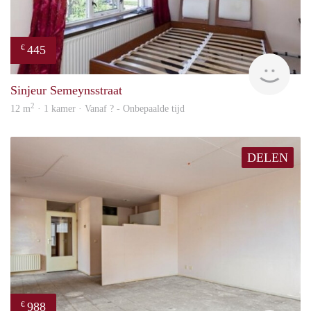
445
€
finde
Sinjeur Semeynsstraat
2
12 m
· 1 kamer · Vanaf ? - Onbepaalde tijd
DELEN
988
€