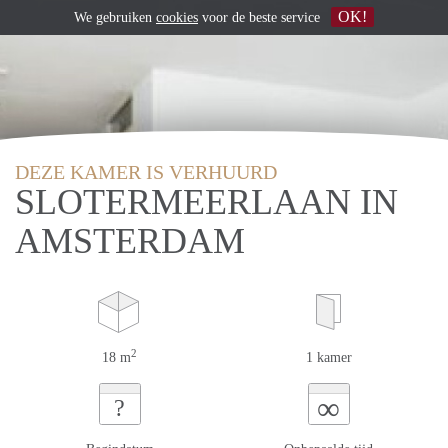
OK!
We gebruiken
cookies
voor de beste service
DEZE KAMER IS VERHUURD
SLOTERMEERLAAN IN
AMSTERDAM
2
18 m
1 kamer
∞
?