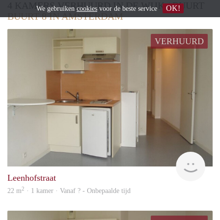
4 KAMERS VERHUURD IN DE WIJK / BUURT
OK!
We gebruiken
cookies
voor de beste service
BUURT 8 IN AMSTERDAM
VERHUURD
finde
Leenhofstraat
2
22 m
· 1 kamer · Vanaf ? - Onbepaalde tijd