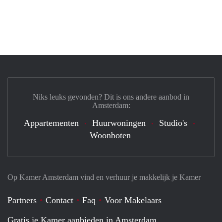
Niks leuks gevonden? Dit is ons andere aanbod in
Amsterdam:
Appartementen
Huurwoningen
Studio's
Woonboten
Op Kamer Amsterdam vind en verhuur je makkelijk je Kamer
Partners
Contact
Faq
Voor Makelaars
Gratis je Kamer aanbieden in Amsterdam