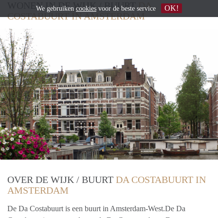
WONEN IN DE WIJK / BUURT
DA
OK!
We gebruiken
cookies
voor de beste service
COSTABUURT IN AMSTERDAM
OVER DE WIJK / BUURT
DA COSTABUURT IN
AMSTERDAM
De Da Costabuurt is een buurt in Amsterdam-West.De Da