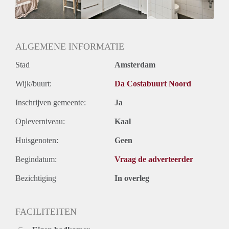
Huurtermijn
Onbepaalde termijn
Oplevering
Gestoffeerd
ALGEMENE INFORMATIE
Stad
Amsterdam
Wijk/buurt:
Da Costabuurt Noord
Inschrijven gemeente:
Ja
Opleverniveau:
Kaal
Huisgenoten:
Geen
Begindatum:
Vraag de adverteerder
Bezichtiging
In overleg
FACILITEITEN