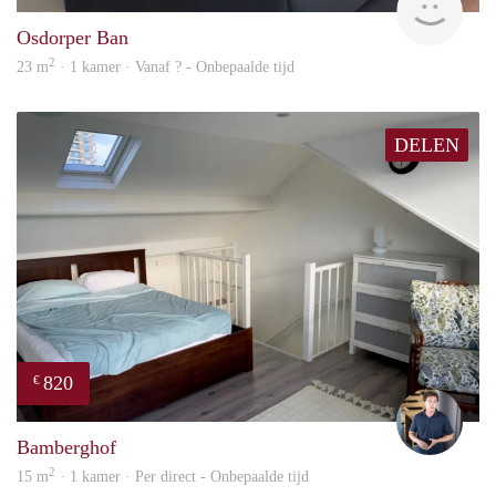
Osdorper Ban
2
23 m
· 1 kamer · Vanaf ? - Onbepaalde tijd
DELEN
820
€
Nik
Bamberghof
2
15 m
· 1 kamer · Per direct - Onbepaalde tijd