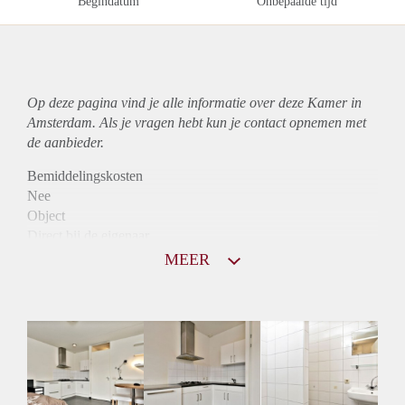
Begindatum
Onbepaalde tijd
Op deze pagina vind je alle informatie over deze Kamer in
Amsterdam. Als je vragen hebt kun je contact opnemen met
de aanbieder.
Bemiddelingskosten
Nee
Object
Direct bij de eigenaar
Borg
MEER
890
Garantiestelling
Mogelijk
Huurtoeslag
Niet mogelijk
Inkomen eis
3,1 X Maandhuur Bruto