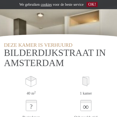
OK!
We gebruiken
cookies
voor de beste service
DEZE KAMER IS VERHUURD
BILDERDIJKSTRAAT IN
AMSTERDAM
2
40 m
1 kamer
∞
?