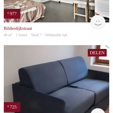
977
€
finde
Bilderdijkstraat
2
40 m
· 1 kamer · Vanaf ? - Onbepaalde tijd
DELEN
725
€
finde