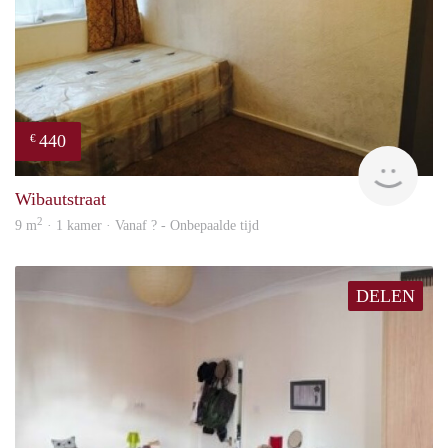
440
€
finde
Wibautstraat
2
9 m
· 1 kamer · Vanaf ? - Onbepaalde tijd
DELEN