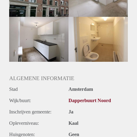
Huurtermijn
Onbepaalde termijn
Oplevering
Kaal
ALGEMENE INFORMATIE
Stad
Amsterdam
Wijk/buurt:
Dapperbuurt Noord
Inschrijven gemeente:
Ja
Opleverniveau:
Kaal
Huisgenoten:
Geen