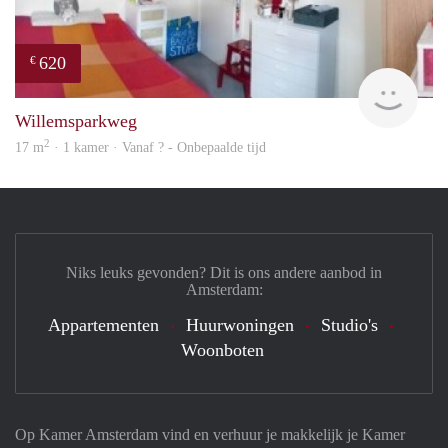
620
€
rent
Willemsparkweg
2
17 m
· 1 kamer · Vanaf ? - Onbepaalde tijd
Niks leuks gevonden? Dit is ons andere aanbod in
Amsterdam:
Appartementen
Huurwoningen
Studio's
Woonboten
Op Kamer Amsterdam vind en verhuur je makkelijk je Kamer