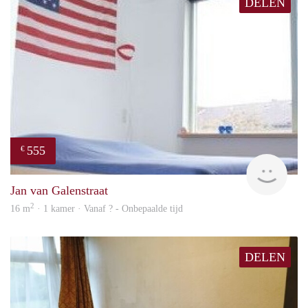
DELEN
555
€
rent
Jan van Galenstraat
2
16 m
· 1 kamer · Vanaf ? - Onbepaalde tijd
DELEN