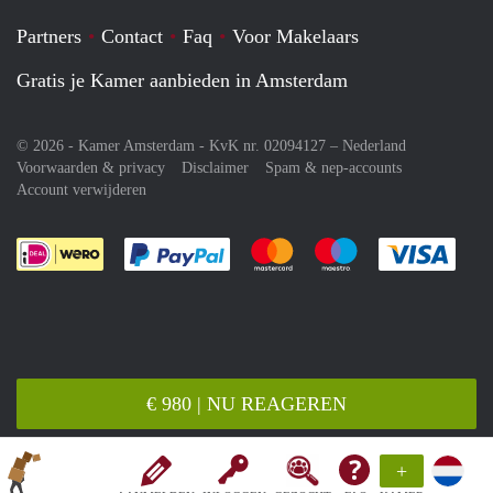
Partners
Contact
Faq
Voor Makelaars
Gratis je Kamer aanbieden in Amsterdam
© 2026 - Kamer Amsterdam - KvK nr. 02094127 –
Nederland
Voorwaarden & privacy
Disclaimer
Spam & nep-accounts
Account verwijderen
Je rekent gemakkelijk af met Paypal
Je rekent gemakkelijk af met M
Je rekent gemakkelij
Je re
€ 980 | NU REAGEREN
+