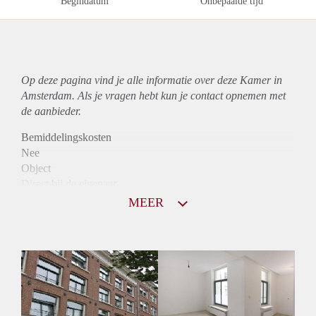
Begindatum
Onbepaalde tijd
Op deze pagina vind je alle informatie over deze Kamer in
Amsterdam. Als je vragen hebt kun je contact opnemen met
de aanbieder.
Bemiddelingskosten
Nee
Object
Direct bij de eigenaar
Borg
MEER
940
Garantiestelling
Mogelijk
Huurtoeslag
Niet mogelijk
Inkomen eis
2,2 X Maandhuur Bruto