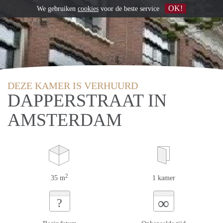
OK!
We gebruiken
cookies
voor de beste service
DEZE KAMER IS VERHUURD
DAPPERSTRAAT IN
AMSTERDAM
2
35 m
1 kamer
∞
?