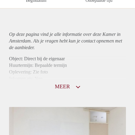
Begindatum
Onbepaalde tijd
Op deze pagina vind je alle informatie over deze Kamer in
Amsterdam. Als je vragen hebt kun je contact opnemen met
de aanbieder.
Object: Direct bij de eigenaar
Huurtermijn: Bepaalde termijn
Oplevering: Zie foto
Inkomen eis: Nee
Borg: 1 maand
MEER
Bemiddeling kosten: Nee
Internet: Ja
Gedeelde keuken: Ja
Gedeelde Douche: Ja
Gedeelde woonkamer: Ja
Huisgenoten: Ja
Geslacht huisgenoten: Gemengd