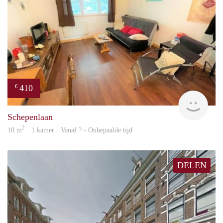
410
€
finde
Schepenlaan
2
10 m
· 1 kamer · Vanaf ? - Onbepaalde tijd
DELEN