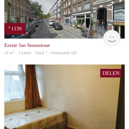
1130
€
finde
Eerste Jan Steenstraat
2
24 m
· 1 kamer · Vanaf ? - Onbepaalde tijd
DELEN