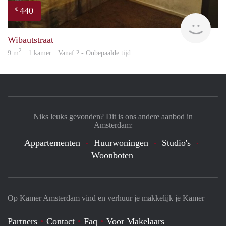
440
€
finde
Wibautstraat
2
9 m
· 1 kamer · Vanaf ? - Onbepaalde tijd
Niks leuks gevonden? Dit is ons andere aanbod in
Amsterdam:
Appartementen
Huurwoningen
Studio's
Woonboten
Op Kamer Amsterdam vind en verhuur je makkelijk je Kamer
Partners
Contact
Faq
Voor Makelaars