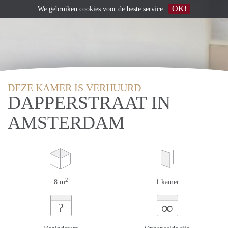
OK!
We gebruiken
cookies
voor de beste service
DEZE KAMER IS VERHUURD
DAPPERSTRAAT IN
AMSTERDAM
2
8 m
1 kamer
∞
?