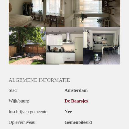
girl around the age of 25 to join my 3 other amazing
roommates. We share the living room, kitchen, bathroom and
huge (!) garden, where the sun shines all day long! The room
is €715 per month all in. PM for more info!
Cheers
ALGEMENE INFORMATIE
Stad
Amsterdam
Wijk/buurt:
De Baarsjes
Inschrijven gemeente:
Nee
Opleverniveau:
Gemeubileerd