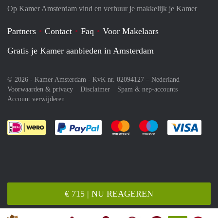
Op Kamer Amsterdam vind en verhuur je makkelijk je Kamer
Partners
Contact
Faq
Voor Makelaars
Gratis je Kamer aanbieden in Amsterdam
© 2026 - Kamer Amsterdam - KvK nr. 02094127 –
Nederland
Voorwaarden & privacy
Disclaimer
Spam & nep-accounts
Account verwijderen
Je rekent gemakkelijk af met Paypal
Je rekent gemakkelijk af met M
Je rekent gemakkelij
Je re
€ 715 | NU REAGEREN