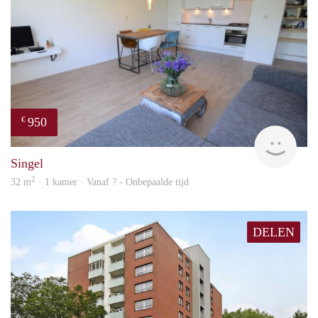
950
€
Woni
Singel
2
32 m
· 1 kamer · Vanaf ? - Onbepaalde tijd
DELEN