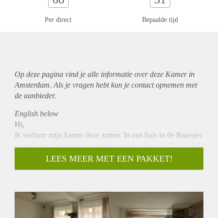
Per direct
Bepaalde tijd
Op deze pagina vind je alle informatie over deze Kamer in
Amsterdam. Als je vragen hebt kun je contact opnemen met
de aanbieder.
English below
Hi,
Ik verhuur mijn kamer deze zomer. In ons huis in de Baarsjes
wonen nog 3 gezellige werkende meiden rond de 25 jaar. We
delen de woonkamer, badkamer, keuken en grote (!) tuin,
LEES MEER MET EEN PAKKET!
waar de hele dag de zon op staat! De kamer is €715 per
maand all in. PM voor meer info!
Hi guys, I'm renting out my room this summer. Looking for a