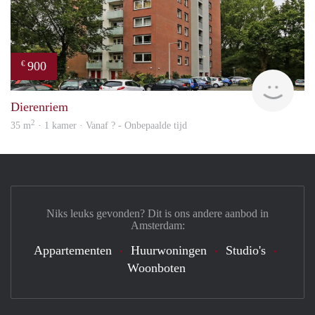
900
€
finde
Dierenriem
2
35 m
· 1 kamer · Vanaf ? - Onbepaalde tijd
Niks leuks gevonden? Dit is ons andere aanbod in
Amsterdam:
Appartementen
Huurwoningen
Studio's
Woonboten