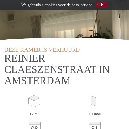
OK!
We gebruiken
cookies
voor de beste service
DEZE KAMER IS VERHUURD
REINIER
CLAESZENSTRAAT IN
AMSTERDAM
2
12 m
1 kamer
08
31